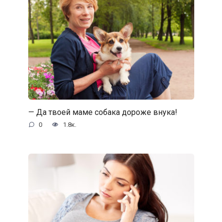
— Да твоей маме собака дороже внука!
0
1.8к.