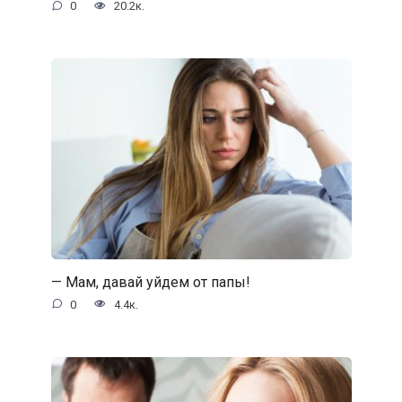
0
20.2к.
— Мам, давай уйдем от папы!
0
4.4к.