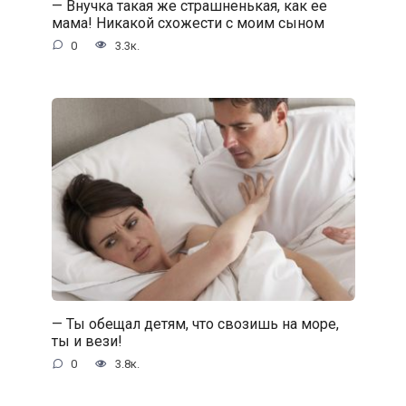
— Внучка такая же страшненькая, как ее
мама! Никакой схожести с моим сыном
0
3.3к.
— Ты обещал детям, что свозишь на море,
ты и вези!
0
3.8к.