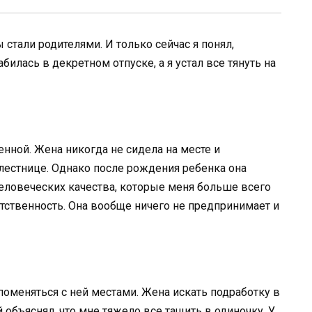
 стали родителями. И только сейчас я понял,
билась в декретном отпуске, а я устал все тянуть на
нной. Жена никогда не сидела на месте и
лестнице. Однако после рождения ребенка она
человеческих качества, которые меня больше всего
етственность. Она вообще ничего не предпринимает и
поменяться с ней местами. Жена искать подработку в
й объяснял, что мне тяжело все тащить в одиночку. У