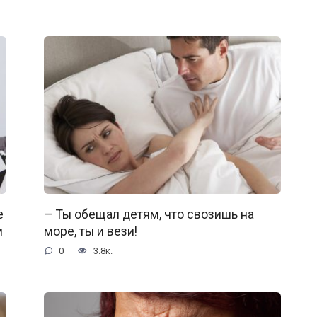
е
— Ты обещал детям, что свозишь на
м
море, ты и вези!
0
3.8к.