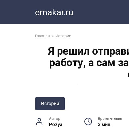
Перейти
emakar.ru
к
контенту
Главная
»
Истории
Я решил отправ
работу, а сам 
Истории
Автор
Время чтения
Pozya
3 мин.