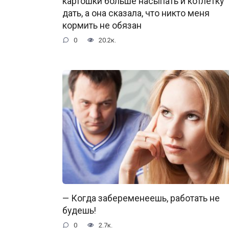
картошки больше насыпать и котлетку
дать, а она сказала, что никто меня
кормить не обязан
0
20.2к.
— Когда забеременеешь, работать не
будешь!
0
2.7к.