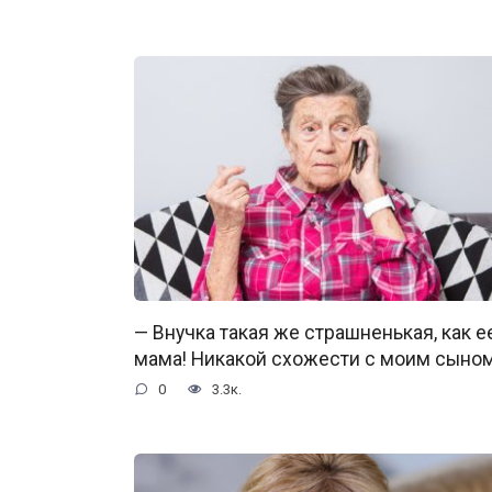
— Внучка такая же страшненькая, как е
мама! Никакой схожести с моим сыно
0
3.3к.