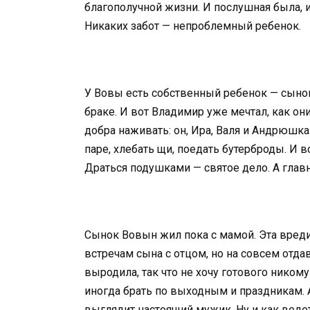
благополучной жизни. И послушная была, и
Никаких забот — непроблемный ребенок.
У Вовы есть собственный ребенок — сынок
браке. И вот Владимир уже мечтал, как он
добра наживать: он, Ира, Валя и Андрюшка.
паре, хлебать щи, поедать бутерброды. И в
Драться подушками — святое дело. А гла
Сынок Вовын жил пока с мамой. Эта вреди
встречам сына с отцом, но на совсем отда
выродила, так что не хочу готового ником
иногда брать по выходным и праздникам. 
выглядит настоящий мужик. Ну и как ведет