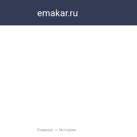
Перейти
emakar.ru
к
контенту
Главная
»
Истории