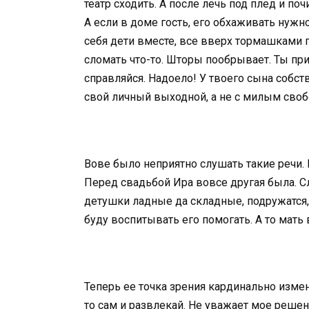
театр сходить. А после лечь под плед и по
А если в доме гость, его обхаживать нужно
себя дети вместе, все вверх тормашками 
сломать что-то. Шторы пообрывает. Ты пр
справляйся. Надоело! У твоего сына собст
свой личный выходной, а не с милым своб
Вове было неприятно слушать такие речи. 
Перед свадьбой Ира вовсе другая была. Сл
детушки ладные да складные, подружатся, 
буду воспитывать его помогать. А то мать 
Теперь ее точка зрения кардинально измен
то сам и развлекай. Не уважает мое решени