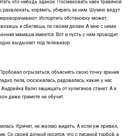
читать что-нибудь эдакое. Посмаковать чаек травяной.
, развлекать, кормить, убирать за ним. Шумно ведут
переворачивают. Испортить обстановку может,
ивозишь и сбегаешь по своим делам. А мне с ними
венная мамаша имеется. Вот и пусть с ним проводит
одно выдыхает под телевизор.
Пробовал огрызаться, объяснять свою точку зрения.
адко пела, сюсюкалась, радовалась, какие у нас
Андрейка Валю защищать от хулиганов станет. А я
вон даже грамоте не обучит.
илась. Кричит, не желаю видеть. А если уж привел,
е. Со своей дочкой носится, что с писаной торбой, а