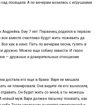
 сад посещала. А по вечерам возилась с игрушками.
 Андрейка. Ему 7 лет. Первенец родился в первом
и все вместе счастливо будут жить-поживать да
 Все как в кино. Петь по вечерам песни, гулять в
се дружно. Можно еще собаку завести. И газон.
вное — дружные и доверительные отношения.
на достала его еще в браке. Варя не мешала
вать не планировала. Она видите ли его выносила,
у отдавать. Он будет жить со мной, а ты можешь
А новый муж Вари должен пасынку показать, как
 себя. Тогда наследник вырастет гармоничной и