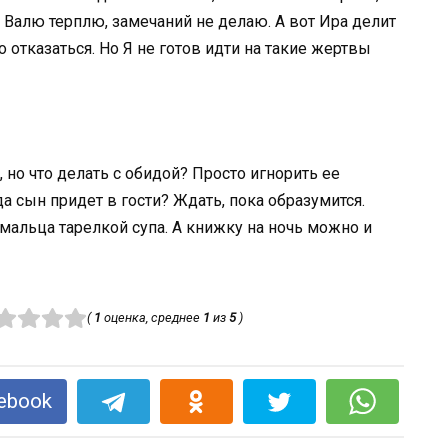
е Валю терплю, замечаний не делаю. А вот Ира делит
о отказаться. Но Я не готов идти на такие жертвы
 но что делать с обидой? Просто игнорить ее
а сын придет в гости? Ждать, пока образумится.
мальца тарелкой супа. А книжку на ночь можно и
(
1
оценка, среднее
1
из
5
)
ebook