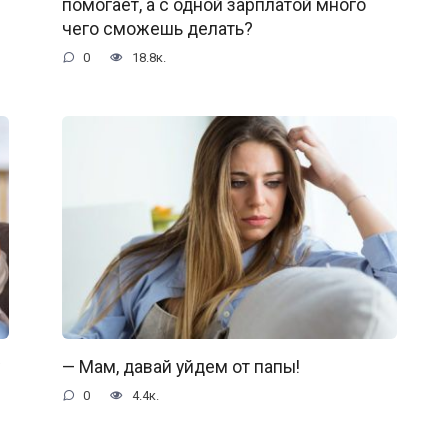
помогает, а с одной зарплатой много
чего сможешь делать?
0
18.8к.
— Мам, давай уйдем от папы!
0
4.4к.