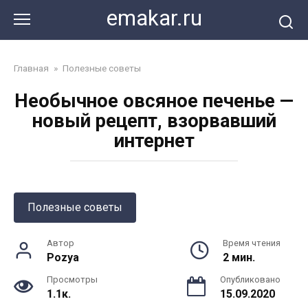
Перейти
emakar.ru
к
контенту
Главная
»
Полезные советы
Необычное овсяное печенье —
новый рецепт, взорвавший
интернет
Полезные советы
Автор
Время чтения
Pozya
2 мин.
Просмотры
Опубликовано
1.1к.
15.09.2020