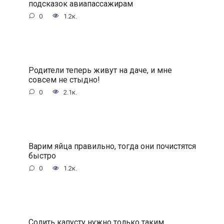
подсказок авиапассажирам
0
1.2к.
Родители теперь живут на даче, и мне
совсем не стыдно!
0
2.1к.
Варим яйца правильно, тогда они почистятся
быстро
0
1.2к.
Солить капусту нужно только таким