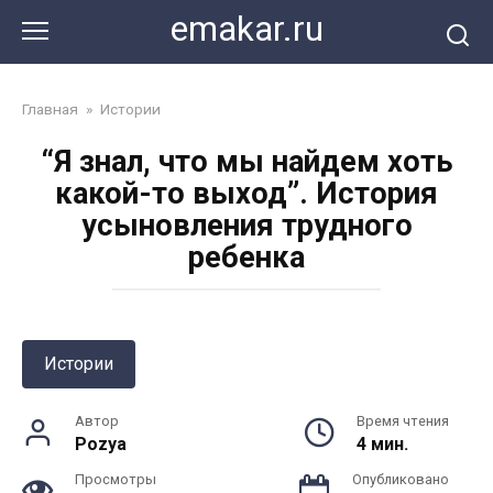
Перейти
emakar.ru
к
контенту
Главная
»
Истории
“Я знал, что мы найдем хоть
какой-то выход”. История
усыновления трудного
ребенка
Истории
Автор
Время чтения
Pozya
4 мин.
Просмотры
Опубликовано