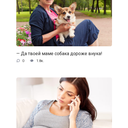
— Да твоей маме собака дороже внука!
0
1.8к.