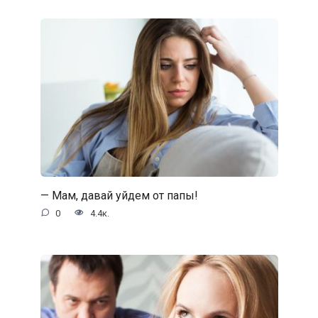
— Мам, давай уйдем от папы!
0
4.4к.