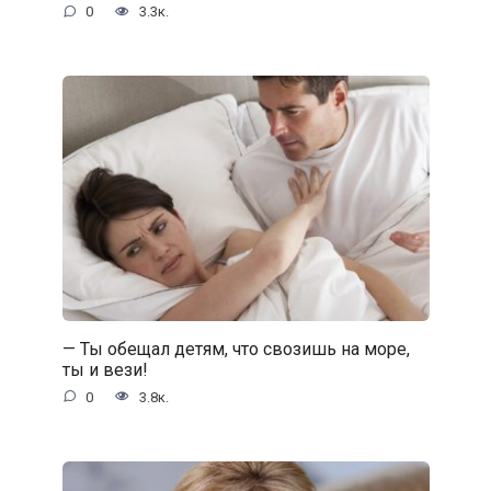
0
3.3к.
— Ты обещал детям, что свозишь на море,
ты и вези!
0
3.8к.