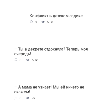
Конфликт в детском садике
0
5.5к.
— Ты в декрете отдохнула? Теперь моя
очередь!
0
6.7к.
— А мама не узнает! Мы ей ничего не
скажем!
0
7к.