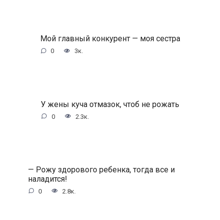
Мой главный конкурент — моя сестра
0
3к.
У жены куча отмазок, чтоб не рожать
0
2.3к.
— Рожу здорового ребенка, тогда все и
наладится!
0
2.8к.