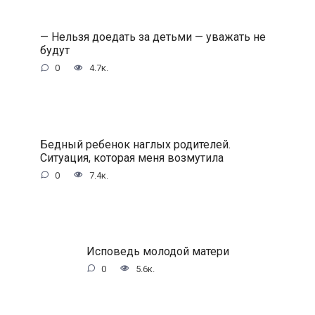
— Нельзя доедать за детьми — уважать не
будут
0
4.7к.
Бедный ребенок наглых родителей.
Ситуация, которая меня возмутила
0
7.4к.
Исповедь молодой матери
0
5.6к.