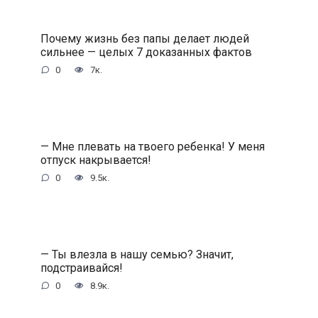
Почему жизнь без папы делает людей
сильнее — целых 7 доказанных фактов
0
7к.
— Мне плевать на твоего ребенка! У меня
отпуск накрывается!
0
9.5к.
— Ты влезла в нашу семью? Значит,
подстраивайся!
0
8.9к.