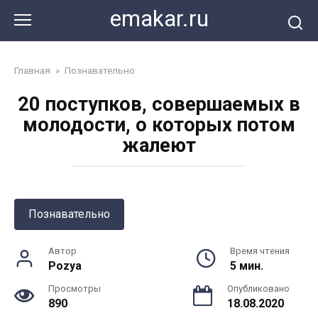
Перейти
emakar.ru
к
контенту
Главная
»
Познавательно
20 поступков, совершаемых в
молодости, о которых потом
жалеют
Познавательно
Автор
Время чтения
Pozya
5 мин.
Просмотры
Опубликовано
890
18.08.2020