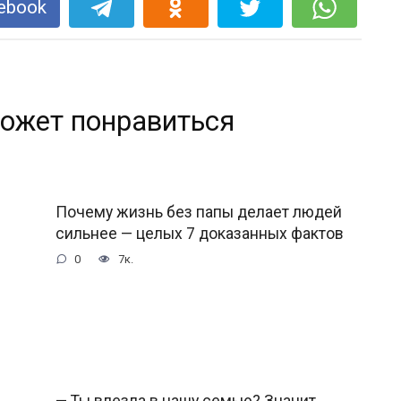
ebook
ожет понравиться
Почему жизнь без папы делает людей
сильнее — целых 7 доказанных фактов
0
7к.
— Ты влезла в нашу семью? Значит,