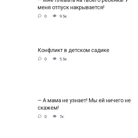
меня отпуск накрывается!
0
9.5к.
Конфликт в детском садике
0
5.5к.
— А мама не узнает! Мы ей ничего не
скажем!
0
7к.