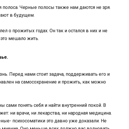
ая полоса. Черные полосы также нам даются не зря.
гают в будущем.
л о прожитых годах. Он так и остался в них и не
о это мешало жить.
вье.
знь. Перед нами стоит задача, поддерживать его и
равлен на самосохранение и прожить, как можно
ы сами понять себя и найти внутренний покой. В
ет: ни врачи, ни лекарства, ни народная медицина.
еные- психосоматики это давно уже доказали. Не
мнение. Оно меньше всех должно вас волновать.