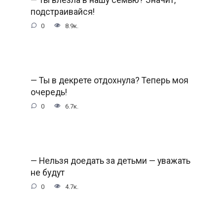
подстраивайся!
0
8.9к.
— Ты в декрете отдохнула? Теперь моя
очередь!
0
6.7к.
— Нельзя доедать за детьми — уважать
не будут
0
4.7к.