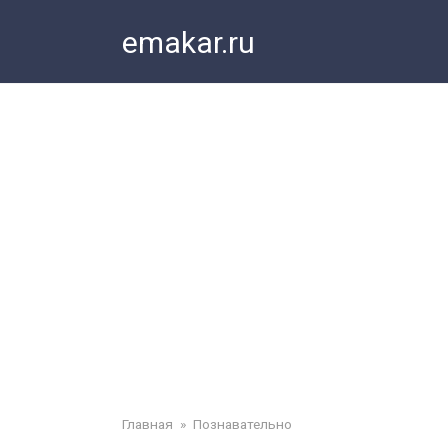
Перейти
emakar.ru
к
контенту
Главная
»
Познавательно