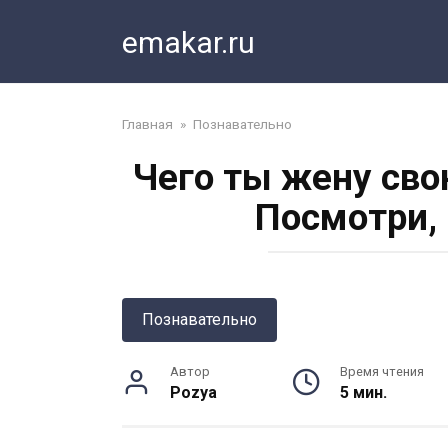
Перейти
emakar.ru
к
контенту
Главная
»
Познавательно
Чего ты жену сво
Посмотри, 
Познавательно
Автор
Время чтения
Pozya
5 мин.