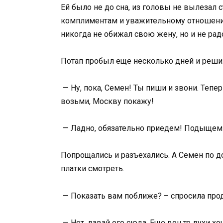
Ей было не до сна, из головы не вылезал 
комплиментам и уважительному отношению
никогда не обижал свою жену, но и не рад
Потап пробыл еще несколько дней и решил
— Ну, пока, Семен! Ты пиши и звони. Тепе
возьми, Москву покажу!
— Ладно, обязательно приедем! Подыщем т
Попрощались и разъехались. А Семен по д
платки смотреть.
— Показать вам поближе? – спросила про
— Нет, давай его сюда. Еще вон те духи хо