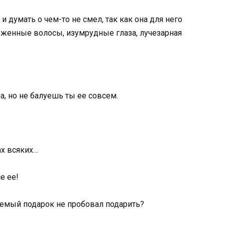
и думать о чем-то не смел, так как она для него
оженные волосы, изумрудные глаза, лучезарная
а, но не балуешь ты ее совсем.
ах всяких…
е ее!
емый подарок не пробовал подарить?