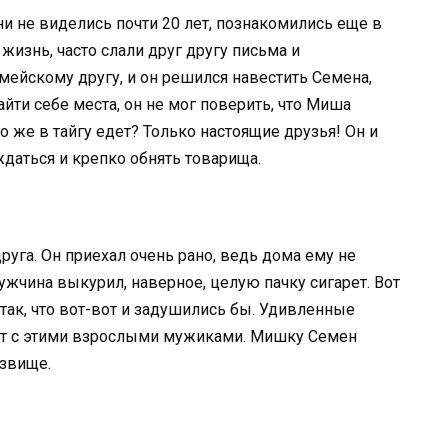
и не виделись почти 20 лет, познакомились еще в
жизнь, часто слали друг другу письма и
мейскому другу, и он решился навестить Семена,
айти себе места, он не мог поверить, что Миша
то же в тайгу едет? Только настоящие друзья! Он и
ждаться и крепко обнять товарища.
руга. Он приехал очень рано, ведь дома ему не
мужчина выкурил, наверное, целую пачку сигарет. Вот
 так, что вот-вот и задушились бы. Удивленные
дит с этими взрослыми мужиками. Мишку Семен
озвище.