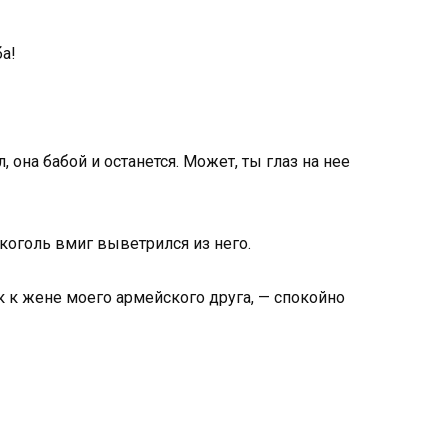
ба!
, она бабой и останется. Может, ты глаз на нее
лкоголь вмиг выветрился из него.
ак к жене моего армейского друга, — спокойно