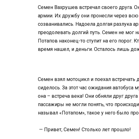
Семен Вахрушев встречал своего друга. Он
армии. Их дружбу они пронесли через всю 
созванивались. Надоела долгая разлука ар
преодолевать долгий путь. Семен не мог н
Потапов наконец-то ступит на его порог. К
время нашел, и деньги. Осталось лишь до
Семен взял мотоцикл и поехал встречать д
сиделось. За этот час ожидания автобуса 
она – встреча века! Они обняли друг друга
пассажиры не могли понять, что происхо
называл «Потапом», такое у него было пр
— Привет, Семен! Столько лет прошло!