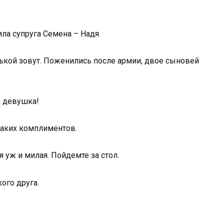
ила супруга Семена – Надя.
дькой зовут. Поженились после армии, двое сыновей
я девушка!
таких комплиментов.
я уж и милая. Пойдемте за стол.
ого друга.