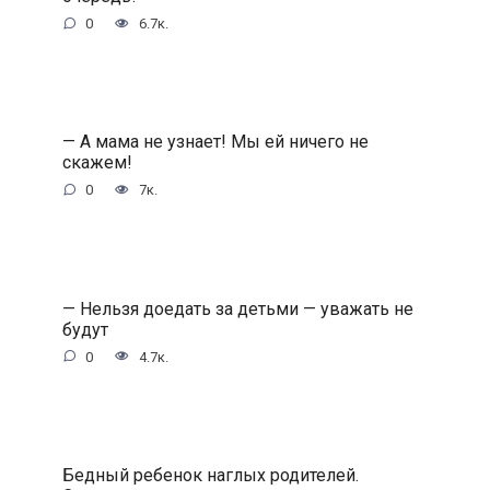
0
6.7к.
— А мама не узнает! Мы ей ничего не
скажем!
0
7к.
— Нельзя доедать за детьми — уважать не
будут
0
4.7к.
Бедный ребенок наглых родителей.