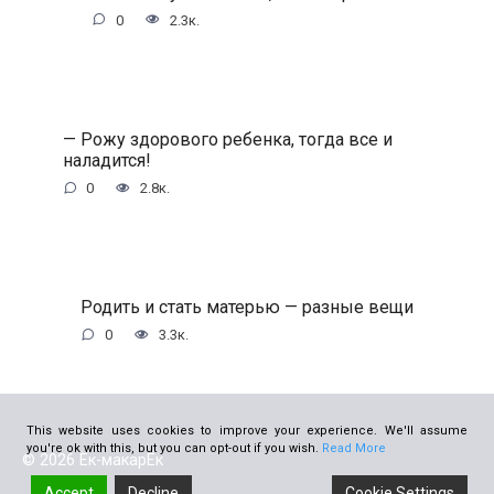
0
2.3к.
— Рожу здорового ребенка, тогда все и
наладится!
0
2.8к.
Родить и стать матерью — разные вещи
0
3.3к.
This website uses cookies to improve your experience. We'll assume
you're ok with this, but you can opt-out if you wish.
Read More
© 2026 Ёк-макарЁк
Accept
Decline
Cookie Settings