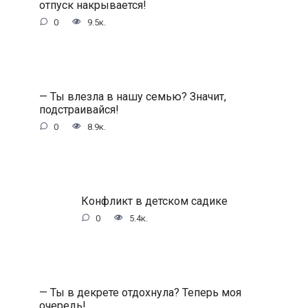
отпуск накрывается!
0
9.5к.
— Ты влезла в нашу семью? Значит,
подстраивайся!
0
8.9к.
Конфликт в детском садике
0
5.4к.
— Ты в декрете отдохнула? Теперь моя
очередь!