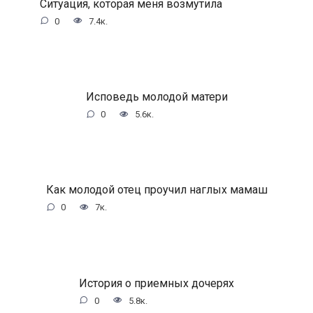
Ситуация, которая меня возмутила
0
7.4к.
Исповедь молодой матери
0
5.6к.
Как молодой отец проучил наглых мамаш
0
7к.
История о приемных дочерях
0
5.8к.