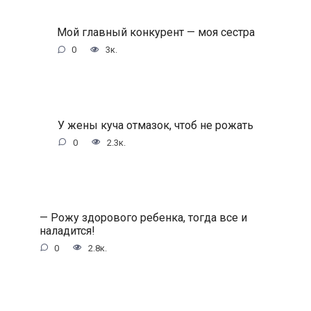
Мой главный конкурент — моя сестра
0
3к.
У жены куча отмазок, чтоб не рожать
0
2.3к.
— Рожу здорового ребенка, тогда все и
наладится!
0
2.8к.