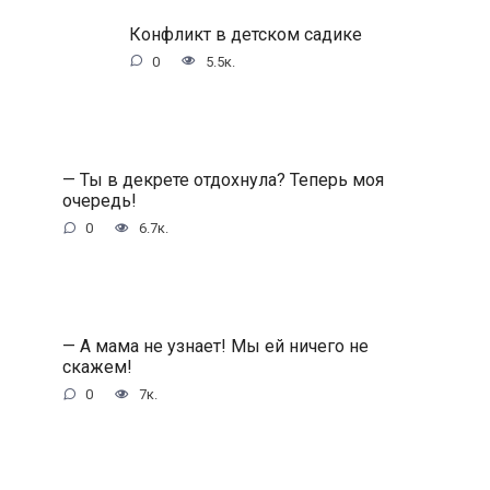
Конфликт в детском садике
0
5.5к.
— Ты в декрете отдохнула? Теперь моя
очередь!
0
6.7к.
— А мама не узнает! Мы ей ничего не
скажем!
0
7к.