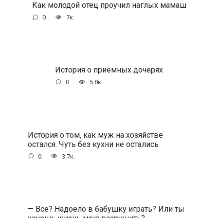
Как молодой отец проучил наглых мамаш
0
7к.
История о приемных дочерях
0
5.8к.
История о том, как муж на хозяйстве
остался. Чуть без кухни не остались
0
3.7к.
— Все? Надоело в бабушку играть? Или ты
хочешь жизнь мою разрушить?