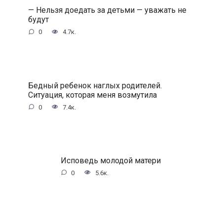
— Нельзя доедать за детьми — уважать не
будут
0
4.7к.
Бедный ребенок наглых родителей.
Ситуация, которая меня возмутила
0
7.4к.
Исповедь молодой матери
0
5.6к.