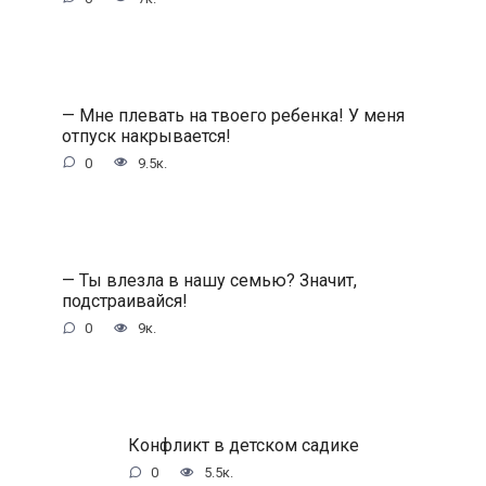
— Мне плевать на твоего ребенка! У меня
отпуск накрывается!
0
9.5к.
— Ты влезла в нашу семью? Значит,
подстраивайся!
0
9к.
Конфликт в детском садике
0
5.5к.