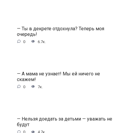
— Ты в декрете отдохнула? Теперь моя
очередь!
0
6.7к.
— А мама не узнает! Мы ей ничего не
скажем!
0
7к.
— Нельзя доедать за детьми — уважать не
будут
0
4.7к.