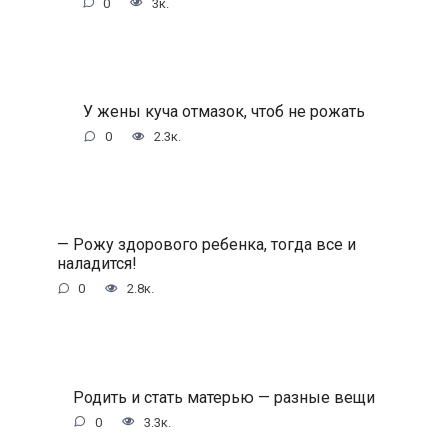
0
3к.
У жены куча отмазок, чтоб не рожать
0
2.3к.
— Рожу здорового ребенка, тогда все и
наладится!
0
2.8к.
Родить и стать матерью — разные вещи
0
3.3к.