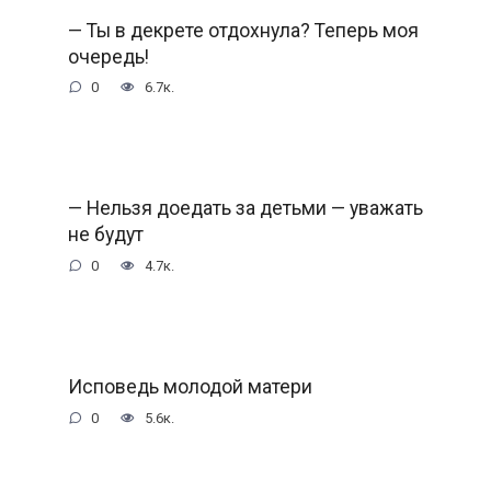
— Ты в декрете отдохнула? Теперь моя
очередь!
0
6.7к.
— Нельзя доедать за детьми — уважать
не будут
0
4.7к.
Исповедь молодой матери
0
5.6к.