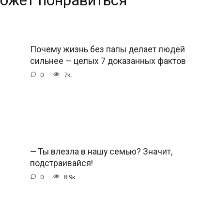
ожет понравиться
Почему жизнь без папы делает людей
сильнее — целых 7 доказанных фактов
0
7к.
— Ты влезла в нашу семью? Значит,
подстраивайся!
0
8.9к.