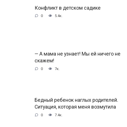
Конфликт в детском садике
0
5.4к.
— А мама не узнает! Мы ей ничего не
скажем!
0
7к.
Бедный ребенок наглых родителей.
Ситуация, которая меня возмутила
0
7.4к.