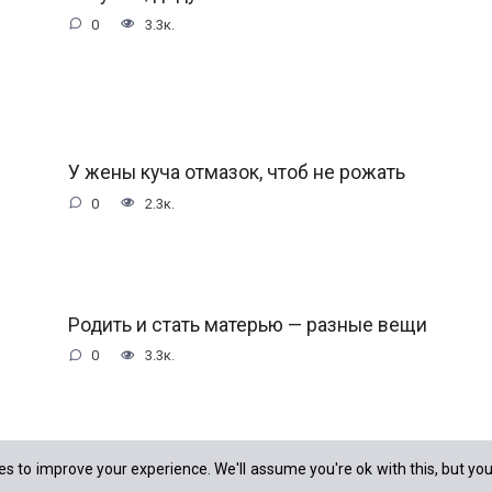
0
3.3к.
У жены куча отмазок, чтоб не рожать
0
2.3к.
Родить и стать матерью — разные вещи
0
3.3к.
s to improve your experience. We'll assume you're ok with this, but you