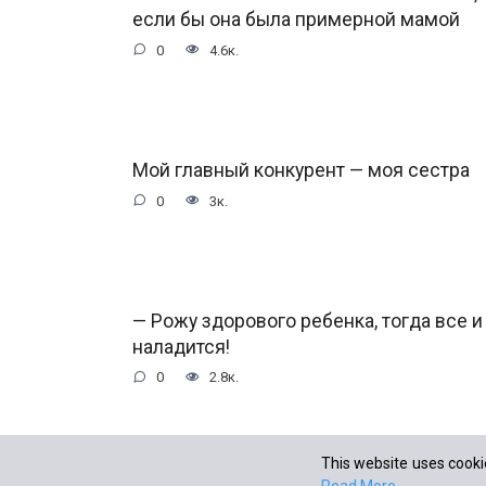
если бы она была примерной мамой
0
4.6к.
Мой главный конкурент — моя сестра
0
3к.
— Рожу здорового ребенка, тогда все и
наладится!
0
2.8к.
This website uses cookie