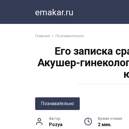
Перейти
emakar.ru
к
контенту
Главная
»
Познавательно
Его записка ср
Акушер-гинеколог
Познавательно
Автор
Время чтения
Pozya
2 мин.