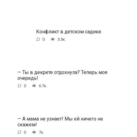
Конфликт в детском садике
0
5.5к.
— Ты в декрете отдохнула? Теперь моя
очередь!
0
6.7к.
— А мама не узнает! Мы ей ничего не
скажем!
0
7к.