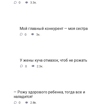
0
3.3к.
Мой главный конкурент — моя сестра
0
3к.
У жены куча отмазок, чтоб не рожать
0
2.3к.
— Рожу здорового ребенка, тогда все и
наладится!
0
2.8к.