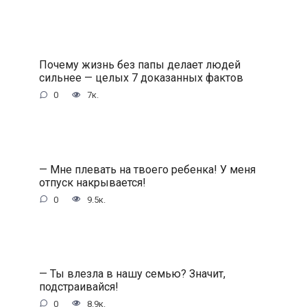
Почему жизнь без папы делает людей
сильнее — целых 7 доказанных фактов
0
7к.
— Мне плевать на твоего ребенка! У меня
отпуск накрывается!
0
9.5к.
— Ты влезла в нашу семью? Значит,
подстраивайся!
0
8.9к.