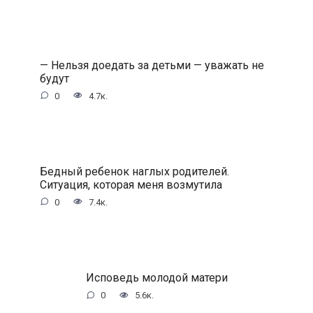
— Нельзя доедать за детьми — уважать не
будут
0
4.7к.
Бедный ребенок наглых родителей.
Ситуация, которая меня возмутила
0
7.4к.
Исповедь молодой матери
0
5.6к.