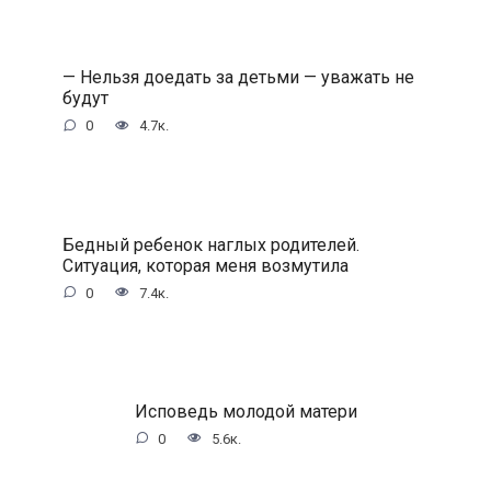
— Нельзя доедать за детьми — уважать не
будут
0
4.7к.
Бедный ребенок наглых родителей.
Ситуация, которая меня возмутила
0
7.4к.
Исповедь молодой матери
0
5.6к.