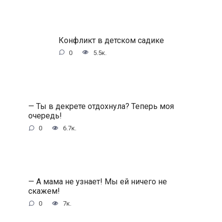
Конфликт в детском садике
0
5.5к.
— Ты в декрете отдохнула? Теперь моя
очередь!
0
6.7к.
— А мама не узнает! Мы ей ничего не
скажем!
0
7к.