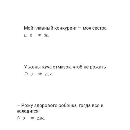
Мой главный конкурент — моя сестра
0
3к.
У жены куча отмазок, чтоб не рожать
0
2.3к.
— Рожу здорового ребенка, тогда все и
наладится!
0
2.8к.