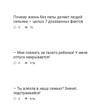
Почему жизнь без папы делает людей
сильнее — целых 7 доказанных фактов
0
7к.
— Мне плевать на твоего ребенка! У меня
отпуск накрывается!
0
9.5к.
— Ты влезла в нашу семью? Значит,
подстраивайся!
0
8.9к.