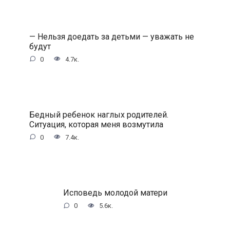
— Нельзя доедать за детьми — уважать не
будут
0
4.7к.
Бедный ребенок наглых родителей.
Ситуация, которая меня возмутила
0
7.4к.
Исповедь молодой матери
0
5.6к.