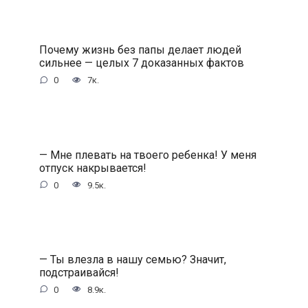
Почему жизнь без папы делает людей
сильнее — целых 7 доказанных фактов
0
7к.
— Мне плевать на твоего ребенка! У меня
отпуск накрывается!
0
9.5к.
— Ты влезла в нашу семью? Значит,
подстраивайся!
0
8.9к.