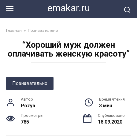
Перейти
emakar.ru
к
контенту
Главная
»
Познавательно
“Хороший муж должен
оплачивать женскую красоту”
Познавательно
Автор
Время чтения
Pozya
3 мин.
Просмотры
Опубликовано
785
18.09.2020