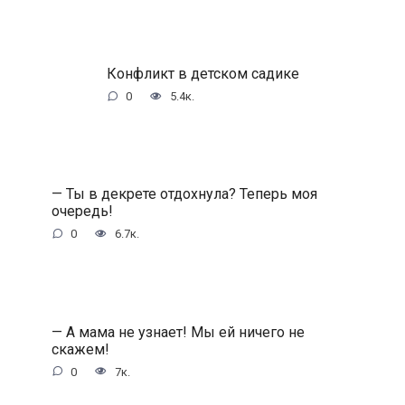
Конфликт в детском садике
0
5.4к.
— Ты в декрете отдохнула? Теперь моя
очередь!
0
6.7к.
— А мама не узнает! Мы ей ничего не
скажем!
0
7к.