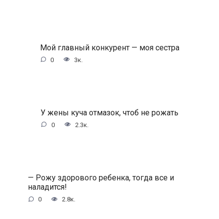
Мой главный конкурент — моя сестра
0
3к.
У жены куча отмазок, чтоб не рожать
0
2.3к.
— Рожу здорового ребенка, тогда все и
наладится!
0
2.8к.