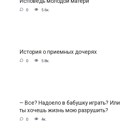
Исповедь молодой матери
0
5.6к.
История о приемных дочерях
0
5.8к.
— Все? Надоело в бабушку играть? Или
ты хочешь жизнь мою разрушить?
0
4к.