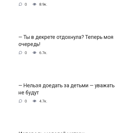
0
8.9к.
— Ты в декрете отдохнула? Теперь моя
очередь!
0
6.7к.
— Нельзя доедать за детьми — уважать
не будут
0
4.7к.