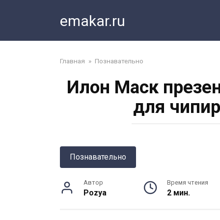
Перейти
emakar.ru
к
контенту
Главная
»
Познавательно
Илон Маск презен
для чипир
Познавательно
Автор
Время чтения
Pozya
2 мин.