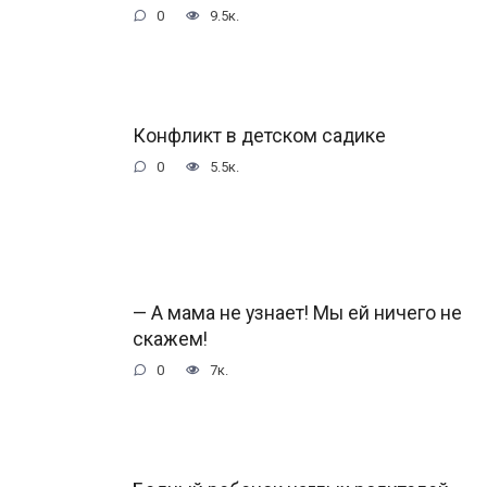
0
9.5к.
Конфликт в детском садике
0
5.5к.
— А мама не узнает! Мы ей ничего не
скажем!
0
7к.