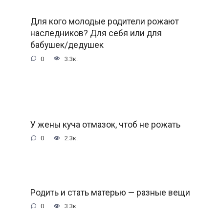
Для кого молодые родители рожают
наследников? Для себя или для
бабушек/дедушек
0
3.3к.
У жены куча отмазок, чтоб не рожать
0
2.3к.
Родить и стать матерью — разные вещи
0
3.3к.