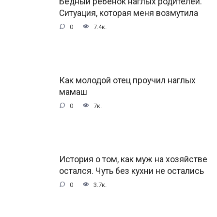
Бедный ребенок наглых родителей.
Ситуация, которая меня возмутила
0
7.4к.
Как молодой отец проучил наглых
мамаш
0
7к.
История о том, как муж на хозяйстве
остался. Чуть без кухни не остались
0
3.7к.