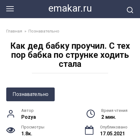
Перейти
emakar.ru
к
контенту
Главная
»
Познавательно
Как дед бабку проучил. С тех
пор бабка по струнке ходить
стала
Познавательно
Автор
Время чтения
Pozya
2 мин.
Просмотры
Опубликовано
1.8к.
17.05.2021