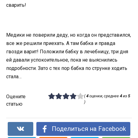
сварить!
Медики не поверили деду, но когда он представился,
все же решили приехать. А там бабка и правда
гвозди варит! Положили бабку в лечебницу, три дня
ей давали успокоительное, пока не выяснились
подробности. Зато с тех пор бабка по струнке ходить
стала…
Оцените
(
4
оценки, среднее
4
из
5
)
статью
Поделиться на Facebook