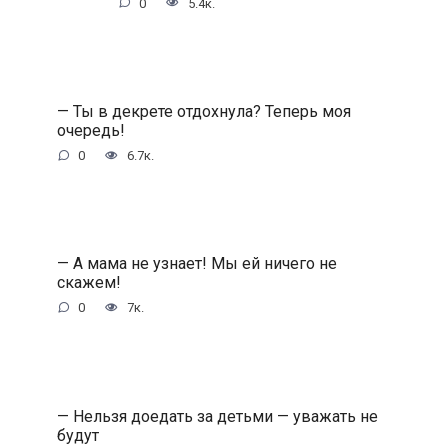
0
5.4к.
— Ты в декрете отдохнула? Теперь моя
очередь!
0
6.7к.
— А мама не узнает! Мы ей ничего не
скажем!
0
7к.
— Нельзя доедать за детьми — уважать не
будут