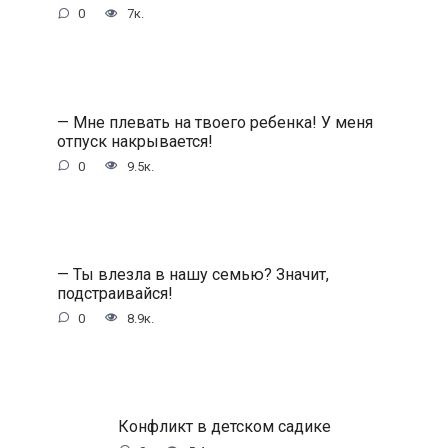
0
7к.
— Мне плевать на твоего ребенка! У меня
отпуск накрывается!
0
9.5к.
— Ты влезла в нашу семью? Значит,
подстраивайся!
0
8.9к.
Конфликт в детском садике