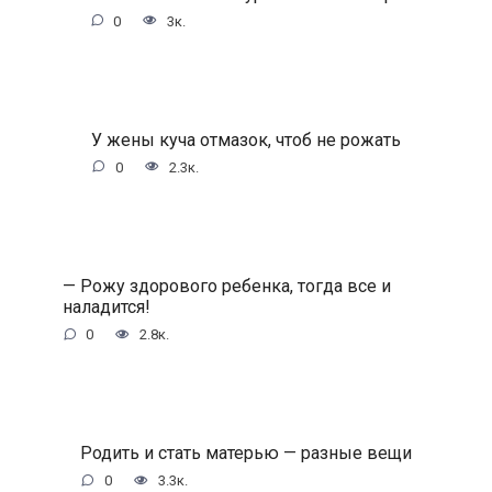
0
3к.
У жены куча отмазок, чтоб не рожать
0
2.3к.
— Рожу здорового ребенка, тогда все и
наладится!
0
2.8к.
Родить и стать матерью — разные вещи
0
3.3к.