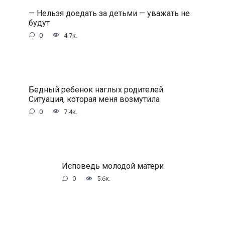
— Нельзя доедать за детьми — уважать не
будут
0
4.7к.
Бедный ребенок наглых родителей.
Ситуация, которая меня возмутила
0
7.4к.
Исповедь молодой матери
0
5.6к.