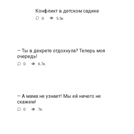
Конфликт в детском садике
0
5.5к.
— Ты в декрете отдохнула? Теперь моя
очередь!
0
6.7к.
— А мама не узнает! Мы ей ничего не
скажем!
0
7к.