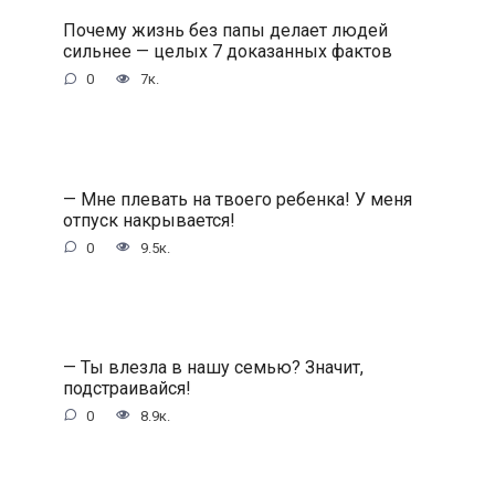
Почему жизнь без папы делает людей
сильнее — целых 7 доказанных фактов
0
7к.
— Мне плевать на твоего ребенка! У меня
отпуск накрывается!
0
9.5к.
— Ты влезла в нашу семью? Значит,
подстраивайся!
0
8.9к.