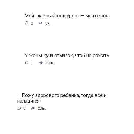
Мой главный конкурент — моя сестра
0
3к.
У жены куча отмазок, чтоб не рожать
0
2.3к.
— Рожу здорового ребенка, тогда все и
наладится!
0
2.8к.