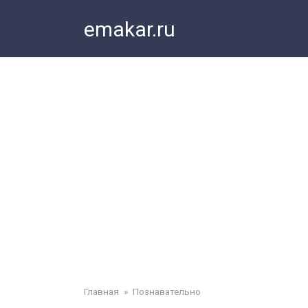
Перейти
emakar.ru
к
контенту
Главная
»
Познавательно