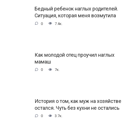
Бедный ребенок наглых родителей.
Ситуация, которая меня возмутила
0
7.4к.
Как молодой отец проучил наглых
мамаш
0
7к.
История о том, как муж на хозяйстве
остался. Чуть без кухни не остались
0
3.7к.