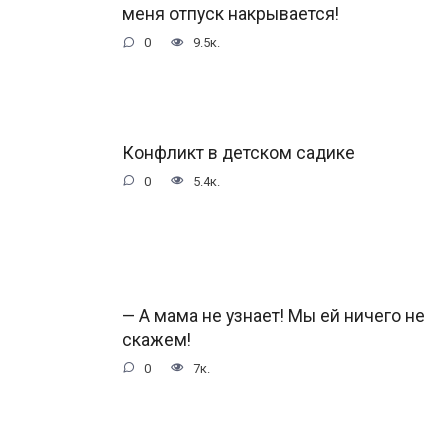
меня отпуск накрывается!
0
9.5к.
Конфликт в детском садике
0
5.4к.
— А мама не узнает! Мы ей ничего не
скажем!
0
7к.