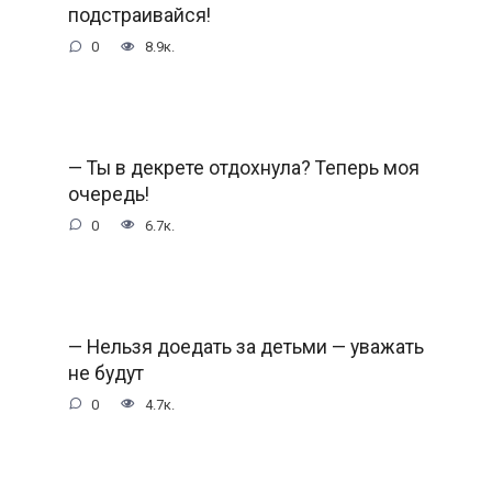
подстраивайся!
0
8.9к.
— Ты в декрете отдохнула? Теперь моя
очередь!
0
6.7к.
— Нельзя доедать за детьми — уважать
не будут
0
4.7к.