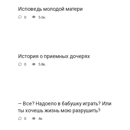
Исповедь молодой матери
0
5.6к.
История о приемных дочерях
0
5.8к.
— Все? Надоело в бабушку играть? Или
ты хочешь жизнь мою разрушить?
0
4к.