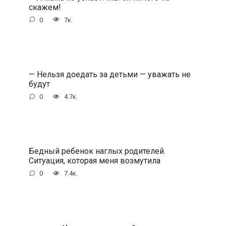
скажем!
0
7к.
— Нельзя доедать за детьми — уважать не
будут
0
4.7к.
Бедный ребенок наглых родителей.
Ситуация, которая меня возмутила
0
7.4к.