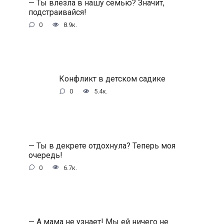
— Ты влезла в нашу семью? Значит,
подстраивайся!
0
8.9к.
Конфликт в детском садике
0
5.4к.
— Ты в декрете отдохнула? Теперь моя
очередь!
0
6.7к.
— А мама не узнает! Мы ей ничего не