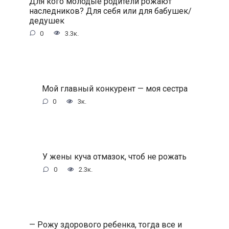
Для кого молодые родители рожают
наследников? Для себя или для бабушек/
дедушек
0
3.3к.
Мой главный конкурент — моя сестра
0
3к.
У жены куча отмазок, чтоб не рожать
0
2.3к.
— Рожу здорового ребенка, тогда все и