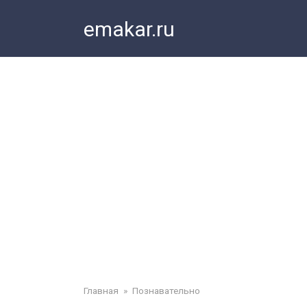
Перейти
emakar.ru
к
контенту
Главная
»
Познавательно