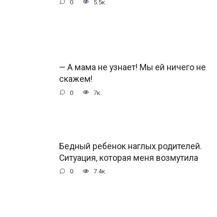
0
5.5к.
— А мама не узнает! Мы ей ничего не
скажем!
0
7к.
Бедный ребенок наглых родителей.
Ситуация, которая меня возмутила
0
7.4к.