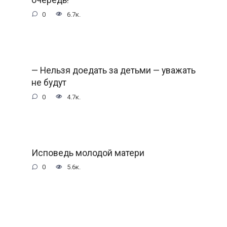
0
6.7к.
— Нельзя доедать за детьми — уважать
не будут
0
4.7к.
Исповедь молодой матери
0
5.6к.