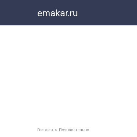
Перейти
emakar.ru
к
контенту
Главная
»
Познавательно