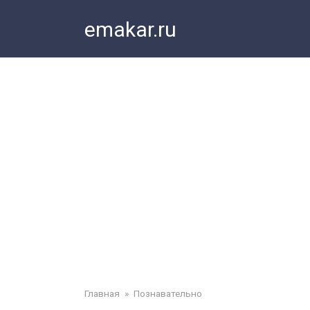
Перейти
emakar.ru
к
контенту
Главная
»
Познавательно