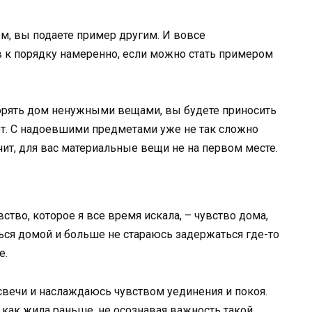
м, вы подаете пример другим. И вовсе
 к порядку намеренно, если можно стать примером
сорять дом ненужными вещами, вы будете приносить
 уют. С надоевшими предметами уже не так сложно
ачит, для вас материальные вещи не на первом месте.
вство, которое я все время искала, – чувство дома,
ться домой и больше не стараюсь задержаться где-то
е.
свечи и наслаждаюсь чувством уединения и покоя.
 как жила раньше, не осознавая важность такой