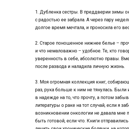
1. Дубленка сестры. В преддверии зимы он
с радостью ее забрала. А через пару недел
долгое время мечтала, и проносила его вес
2. Старое поношенное нижнее белье – про
и что немаловажно – удобное. Те, кто гов
уверенность в себе, абсолютно правы. Вме
после развода и наладила личную жизнь.
3. Моя огромная коллекция книг, собира
раз, рука больше к ним не тянулась. Были
в надежде на то, что прочту, а потом забы
литературы о раке на тот случай, если я 
возникновении онкологии не давала мне по
быть готовой, если что. Книги отправились 
лечить свои хронические болячки, на кото