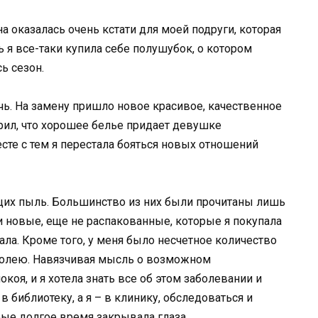
а оказалась очень кстати для моей подруги, которая
ь я все-таки купила себе полушубок, о котором
ь сезон.
чь. На замену пришло новое красивое, качественное
орил, что хорошее белье придает девушке
сте с тем я перестала бояться новых отношений
ющих пыль. Большинство из них были прочитаны лишь
 и новые, еще не распакованные, которые я покупала
вала. Кроме того, у меня было несчетное количество
заболею. Навязчивая мысль о возможном
коя, и я хотела знать все об этом заболевании и
в библиотеку, а я – в клинику, обследоваться и
рые долгое время закрывала глаза.