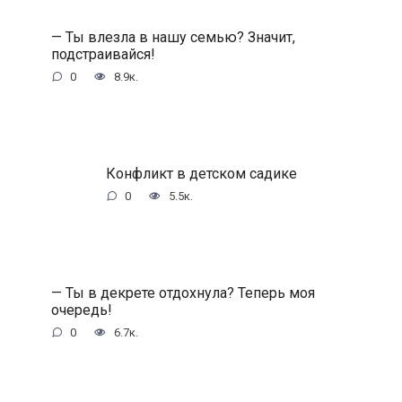
— Ты влезла в нашу семью? Значит,
подстраивайся!
0
8.9к.
Конфликт в детском садике
0
5.5к.
— Ты в декрете отдохнула? Теперь моя
очередь!
0
6.7к.