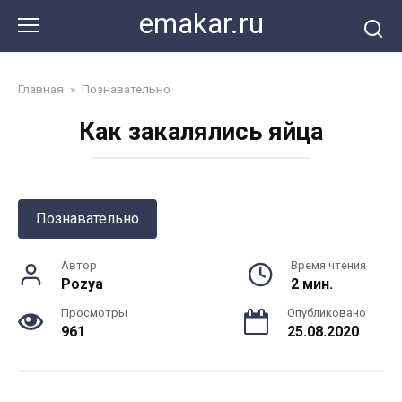
Перейти
emakar.ru
к
контенту
Главная
»
Познавательно
Как закалялись яйца
Познавательно
Автор
Время чтения
Pozya
2 мин.
Просмотры
Опубликовано
961
25.08.2020