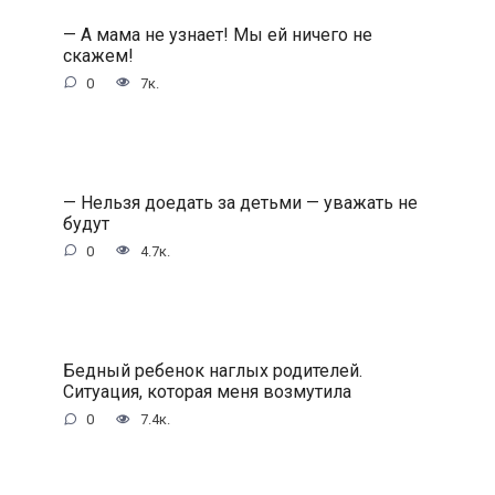
— А мама не узнает! Мы ей ничего не
скажем!
0
7к.
— Нельзя доедать за детьми — уважать не
будут
0
4.7к.
Бедный ребенок наглых родителей.
Ситуация, которая меня возмутила
0
7.4к.