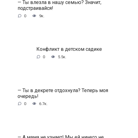
— Ты влезла в нашу семью? Значит,
подстраивайся!
0
9к.
Конфликт в детском садике
0
5.5к.
— Ты в декрете отдохнула? Теперь моя
очередь!
0
6.7к.
— А мама не узнает! Мы ей ничего не