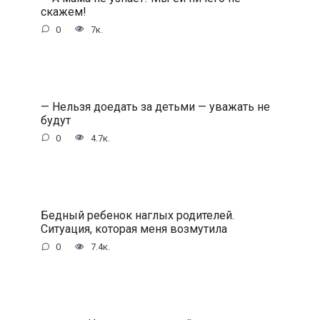
скажем!
0
7к.
— Нельзя доедать за детьми — уважать не
будут
0
4.7к.
Бедный ребенок наглых родителей.
Ситуация, которая меня возмутила
0
7.4к.