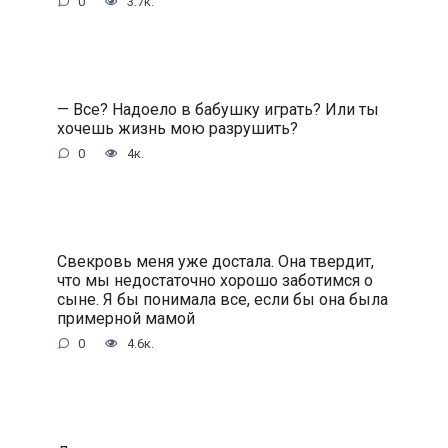
0
3.7к.
— Все? Надоело в бабушку играть? Или ты
хочешь жизнь мою разрушить?
0
4к.
Свекровь меня уже достала. Она твердит,
что мы недостаточно хорошо заботимся о
сыне. Я бы понимала все, если бы она была
примерной мамой
0
4.6к.