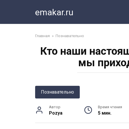
Перейти
emakar.ru
к
контенту
Главная
»
Познавательно
Кто наши настоя
мы приход
Познавательно
Автор
Время чтения
Pozya
5 мин.