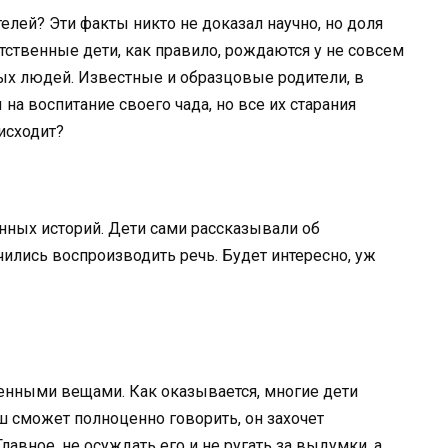
лей? Эти факты никто не доказал научно, но доля
тственные дети, как правило, рождаются у не совсем
пых людей. Известные и образцовые родители, в
на воспитание своего чада, но все их старания
исходит?
нных историй. Дети сами рассказывали об
чились воспроизводить речь. Будет интересно, уж
енными вещами. Как оказывается, многие дети
 сможет полноценно говорить, он захочет
лавное, не осуждать его и не ругать за выдумки, а