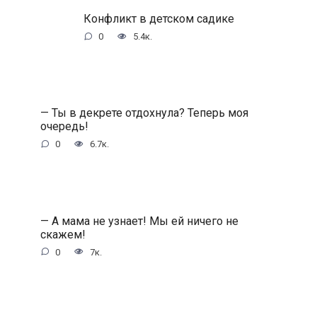
Конфликт в детском садике
0
5.4к.
— Ты в декрете отдохнула? Теперь моя
очередь!
0
6.7к.
— А мама не узнает! Мы ей ничего не
скажем!
0
7к.