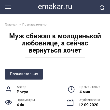
Перейти
emakar.ru
к
контенту
Главная
»
Познавательно
Муж сбежал к молоденькой
любовнице, а сейчас
вернуться хочет
Познавательно
Автор
Время чтения
Pozya
4 мин.
Просмотры
Опубликовано
4.4к.
12.09.2020