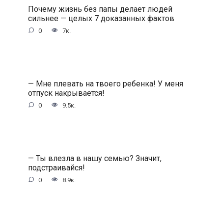
Почему жизнь без папы делает людей
сильнее — целых 7 доказанных фактов
0
7к.
— Мне плевать на твоего ребенка! У меня
отпуск накрывается!
0
9.5к.
— Ты влезла в нашу семью? Значит,
подстраивайся!
0
8.9к.