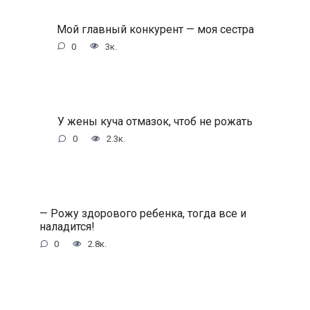
Мой главный конкурент — моя сестра
0
3к.
У жены куча отмазок, чтоб не рожать
0
2.3к.
— Рожу здорового ребенка, тогда все и
наладится!
0
2.8к.