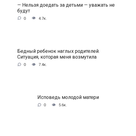
— Нельзя доедать за детьми — уважать не
будут
0
4.7к.
Бедный ребенок наглых родителей.
Ситуация, которая меня возмутила
0
7.4к.
Исповедь молодой матери
0
5.6к.