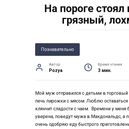
На пороге стоял 
грязный, ло
Познавательно
Автор
Время чтения
Pozya
3 мин.
Мой муж отправился с детьми в торговый ц
печь пирожки с мясом. Люблю оставаться о
клянчит сладости с чаем. Времени у меня б
уверена, поведут мужа в Макдональдс, а п
очень одобряю еду быстрого приготовлени