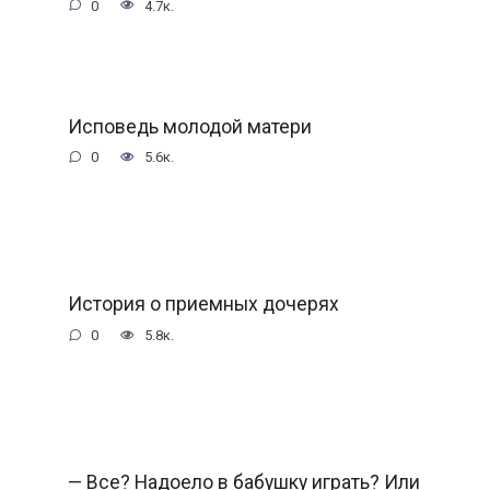
0
4.7к.
Исповедь молодой матери
0
5.6к.
История о приемных дочерях
0
5.8к.
— Все? Надоело в бабушку играть? Или