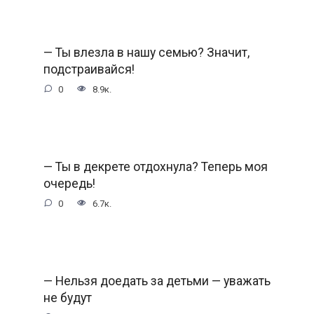
— Ты влезла в нашу семью? Значит,
подстраивайся!
0
8.9к.
— Ты в декрете отдохнула? Теперь моя
очередь!
0
6.7к.
— Нельзя доедать за детьми — уважать
не будут