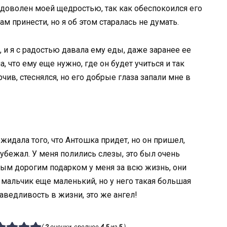
едоволен моей щедростью, так как обеспокоился его
м принести, но я об этом старалась не думать.
 и я с радостью давала ему еды, даже заранее ее
ла, что ему еще нужно, где он будет учиться и так
рчив, стеснялся, но его добрые глаза запали мне в
ожидала того, что Антошка придет, но он пришел,
убежал. У меня полились слезы, это был очень
мым дорогим подарком у меня за всю жизнь, они
т мальчик еще маленький, но у него такая большая
раведливость в жизни, это же ангел!
(
2
оценки, среднее
4.5
из
5
)