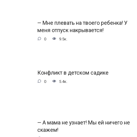
— Мне плевать на твоего ребенка! У
меня отпуск накрывается!
0
9.5к.
Конфликт в детском садике
0
5.4к.
— А мама не узнает! Мы ей ничего не
скажем!