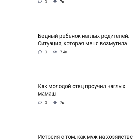
0
7к.
Бедный ребенок наглых родителей.
Ситуация, которая меня возмутила
0
7.4к.
Как молодой отец проучил наглых
мамаш
0
7к.
История о том, как муж на хозяйстве