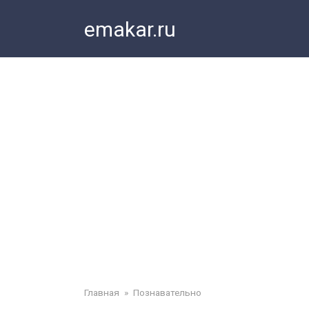
Перейти
emakar.ru
к
контенту
Главная
»
Познавательно