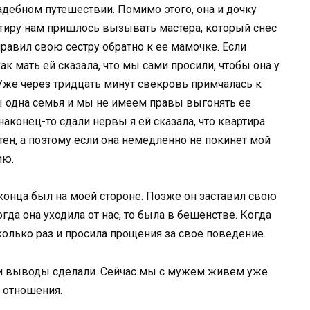
дебном путешествии. Помимо этого, она и дочку
ртиру нам пришлось вызывать мастера, который снес
правил свою сестру обратно к ее мамочке. Если
 как мать ей сказала, что мы сами просили, чтобы она у
 Уже через тридцать минут свекровь примчалась к
мы одна семья и мы не имеем правы выгонять ее
наконец-то сдали нервы я ей сказала, что квартира
стен, а поэтому если она немедленно не покинет мой
ию.
 конца был на моей стороне. Позже он заставил свою
гда она уходила от нас, то была в бешенстве. Когда
сколько раз и просила прощения за свое поведение.
ои выводы сделали. Сейчас мы с мужем живем уже
и отношения.