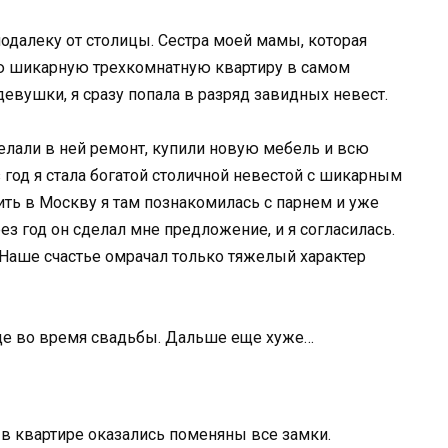
далеку от столицы. Сестра моей мамы, которая
ю шикарную трехкомнатную квартиру в самом
девушки, я сразу попала в разряд завидных невест.
елали в ней ремонт, купили новую мебель и всю
год я стала богатой столичной невестой с шикарным
ить в Москву я там познакомилась с парнем и уже
ез год он сделал мне предложение, и я согласилась.
. Наше счастье омрачал только тяжелый характер
ще во время свадьбы. Дальше еще хуже…
 в квартире оказались поменяны все замки.