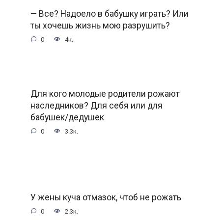
— Все? Надоело в бабушку играть? Или
ты хочешь жизнь мою разрушить?
0
4к.
Для кого молодые родители рожают
наследников? Для себя или для
бабушек/дедушек
0
3.3к.
У жены куча отмазок, чтоб не рожать
0
2.3к.