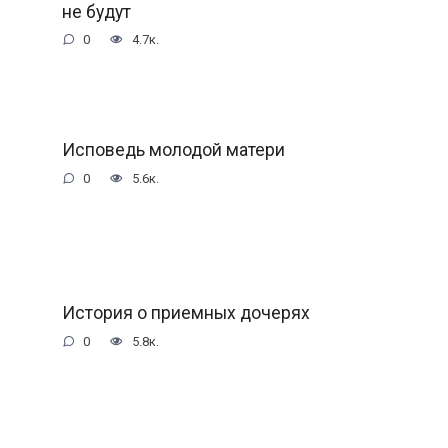
не будут
0
4.7к.
Исповедь молодой матери
0
5.6к.
История о приемных дочерях
0
5.8к.