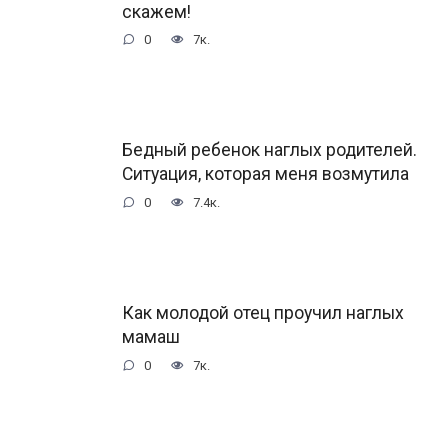
скажем!
0
7к.
Бедный ребенок наглых родителей.
Ситуация, которая меня возмутила
0
7.4к.
Как молодой отец проучил наглых
мамаш
0
7к.