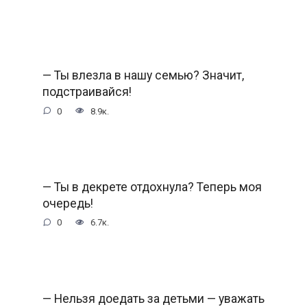
— Ты влезла в нашу семью? Значит,
подстраивайся!
0
8.9к.
— Ты в декрете отдохнула? Теперь моя
очередь!
0
6.7к.
— Нельзя доедать за детьми — уважать