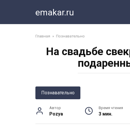
Перейти
emakar.ru
к
контенту
Главная
»
Познавательно
На свадьбе свек
подаренны
Познавательно
Автор
Время чтения
Pozya
3 мин.