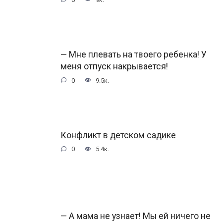
— Мне плевать на твоего ребенка! У
меня отпуск накрывается!
0
9.5к.
Конфликт в детском садике
0
5.4к.
— А мама не узнает! Мы ей ничего не