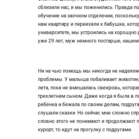
сблизили нас, и мы поженились. Правда п
обучение на заочном отделении, поскольк
нам квартиру и переехали к бабушке, кото
университете, мы устроились на хорошую 
уже 29 лет, муж немного постарше, нашем
Ни на чью помощь мы никогда не надеялис
проблемы. У малыша побаливает животик, 
лета, пока не вмешалась свекровь, котор
трехлетним сыном. Даже когда я была в п
ребёнка и бежала по своим делам, подруга
слушали сказки. Но сейчас мне сложно сп
словно этого не понимают и продолжают по
курорт, то идут на прогулку с подругами.