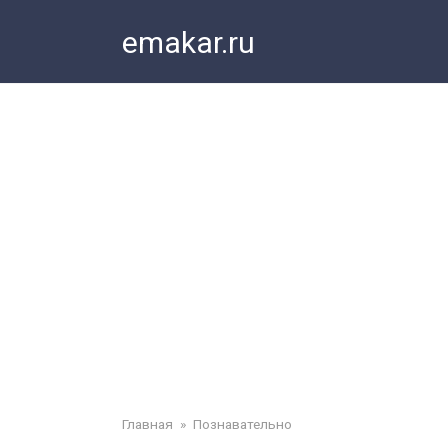
Перейти
emakar.ru
к
контенту
Главная
»
Познавательно