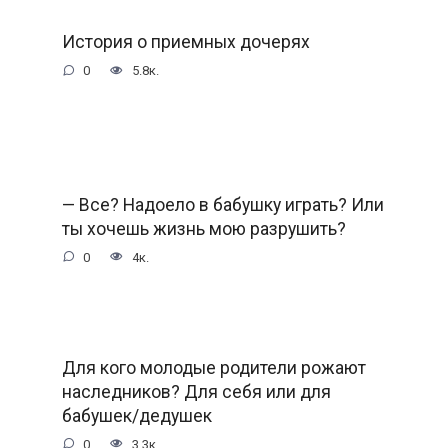
История о приемных дочерях
0
5.8к.
— Все? Надоело в бабушку играть? Или
ты хочешь жизнь мою разрушить?
0
4к.
Для кого молодые родители рожают
наследников? Для себя или для
бабушек/дедушек
0
3.3к.