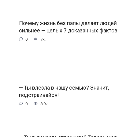
Почему жизнь без папы делает людей
сильнее — целых 7 доказанных фактов
0
7к.
— Ты влезла в нашу семью? Значит,
подстраивайся!
0
8.9к.