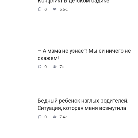
Конфликт в детском садике
0
5.5к.
— А мама не узнает! Мы ей ничего не
скажем!
0
7к.
Бедный ребенок наглых родителей.
Ситуация, которая меня возмутила
0
7.4к.