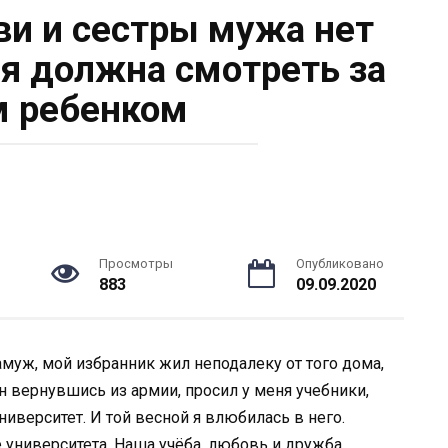
ви и сестры мужа нет
 я должна смотреть за
 ребенком
Просмотры
Опубликовано
883
09.09.2020
амуж, мой избранник жил неподалеку от того дома,
он вернувшись из армии, просил у меня учебники,
ниверситет. И той весной я влюбилась в него.
е университета. Наша учёба, любовь и дружба