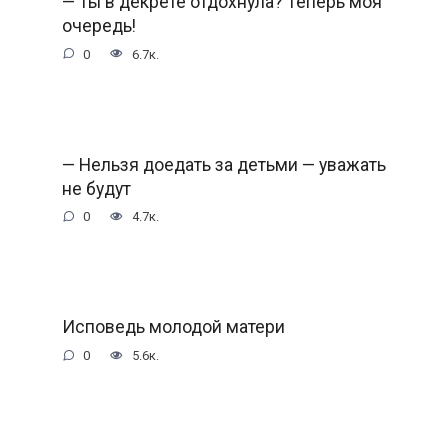
— Ты в декрете отдохнула? Теперь моя
очередь!
0
6.7к.
— Нельзя доедать за детьми — уважать
не будут
0
4.7к.
Исповедь молодой матери
0
5.6к.