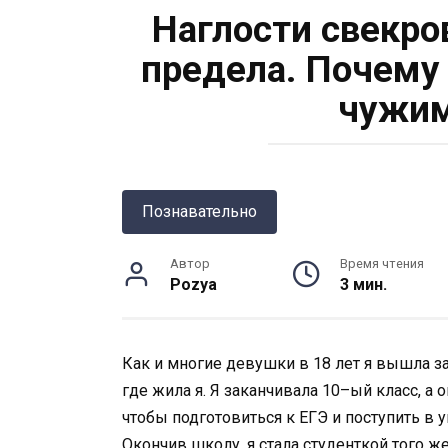
Наглости свекро
предела. Почему
чужим
Познавательно
Автор
Время чтения
Pozya
3 мин.
Как и многие девушки в 18 лет я вышла з
где жила я. Я заканчивала 10–ый класс, а 
чтобы подготовиться к ЕГЭ и поступить в у
Окончив школу, я стала студенткой того ж