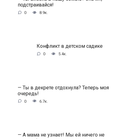
подстраивайся!
0
8.9к.
Конфликт в детском садике
0
5.4к.
— Ты в декрете отдохнула? Теперь моя
очередь!
0
6.7к.
— А мама не узнает! Мы ей ничего не