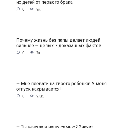
их детей от первого брака
0
9к.
Почему жизнь без папы делает людей
сильнее — целых 7 доказанных фактов
0
7к.
— Мне плевать на твоего ребенка! У меня
отпуск накрывается!
0
9.5к.
— Ты влезла в нашу семью? Значит,