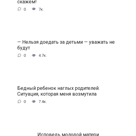
скажем!
0
7к.
— Нельзя доедать за детьми — уважать не
будут
0
4.7к.
Бедный ребенок наглых родителей.
Ситуация, которая меня возмутила
0
7.4к.
Исповедь молодой матери