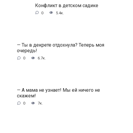
Конфликт в детском садике
0
5.4к.
— Ты в декрете отдохнула? Теперь моя
очередь!
0
6.7к.
— А мама не узнает! Мы ей ничего не
скажем!
0
7к.