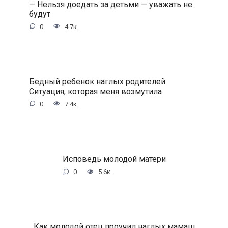
— Нельзя доедать за детьми — уважать не
будут
0
4.7к.
Бедный ребенок наглых родителей.
Ситуация, которая меня возмутила
0
7.4к.
Исповедь молодой матери
0
5.6к.
Как молодой отец проучил наглых мамаш