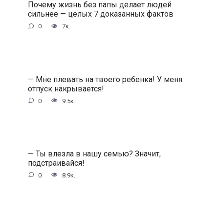
Почему жизнь без папы делает людей
сильнее — целых 7 доказанных фактов
0
7к.
— Мне плевать на твоего ребенка! У меня
отпуск накрывается!
0
9.5к.
— Ты влезла в нашу семью? Значит,
подстраивайся!
0
8.9к.