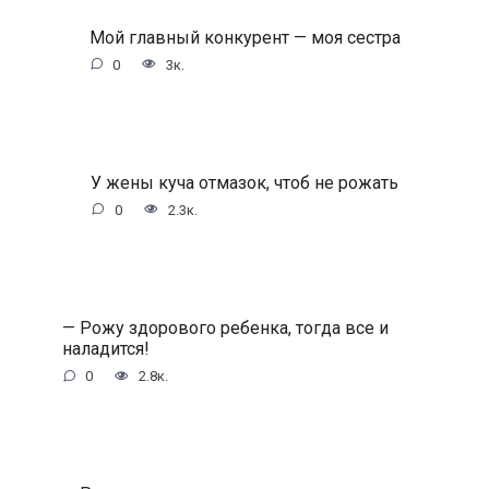
Мой главный конкурент — моя сестра
0
3к.
У жены куча отмазок, чтоб не рожать
0
2.3к.
— Рожу здорового ребенка, тогда все и
наладится!
0
2.8к.