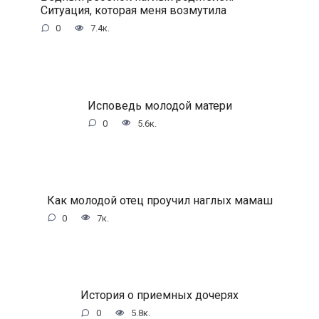
Ситуация, которая меня возмутила
0
7.4к.
Исповедь молодой матери
0
5.6к.
Как молодой отец проучил наглых мамаш
0
7к.
История о приемных дочерях
0
5.8к.