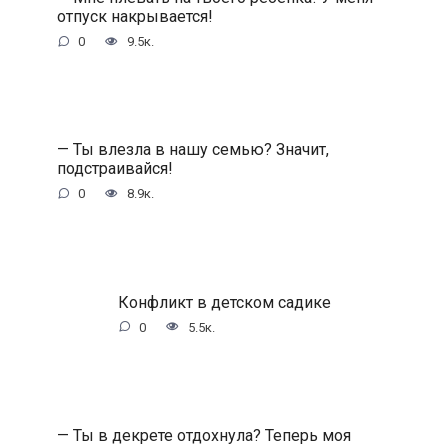
отпуск накрывается!
0
9.5к.
— Ты влезла в нашу семью? Значит,
подстраивайся!
0
8.9к.
Конфликт в детском садике
0
5.5к.
— Ты в декрете отдохнула? Теперь моя