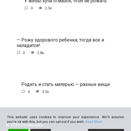
У жены куча отмазок, чтоб не рожать
0
2.3к.
— Рожу здорового ребенка, тогда все и
наладится!
0
2.8к.
Родить и стать матерью — разные вещи
0
3.3к.
This website uses cookies to improve your experience. We'll assume
you're ok with this, but you can opt-out if you wish.
Read More
© 2026 Ёк-макарЁк