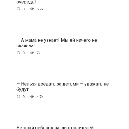
очередь!
0
6.7к.
— А мама не узнает! Мы ей ничего не
скажем!
0
7к.
— Нельзя доедать за детьми — уважать не
будут
0
4.7к.
Бедный ребенок наглых родителей.