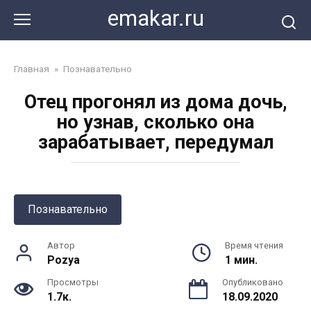
Перейти
emakar.ru
к
контенту
Главная
»
Познавательно
Отец прогонял из дома дочь,
но узнав, сколько она
зарабатывает, передумал
Познавательно
Автор
Время чтения
Pozya
1 мин.
Просмотры
Опубликовано
1.7к.
18.09.2020