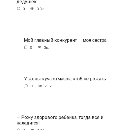
дедушек
0
3.3к.
Мой главный конкурент — моя сестра
0
3к.
У жены куча отмазок, чтоб не рожать
0
2.3к.
— Рожу здорового ребенка, тогда все и
наладится!