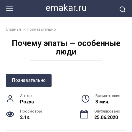
Перейти
emakar.ru
к
контенту
Главная
»
Познавательно
Почему эпаты — особенные
люди
Познавательно
Автор
Время чтения
Pozya
3 мин.
Просмотры
Опубликовано
2.1к.
25.06.2020