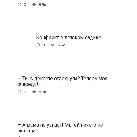
0
8.9к.
Конфликт в детском садике
0
5.5к.
— Ты в декрете отдохнула? Теперь моя
очередь!
0
6.7к.
— А мама не узнает! Мы ей ничего не
скажем!