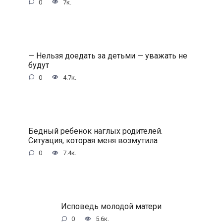
0
7к.
— Нельзя доедать за детьми — уважать не
будут
0
4.7к.
Бедный ребенок наглых родителей.
Ситуация, которая меня возмутила
0
7.4к.
Исповедь молодой матери
0
5.6к.