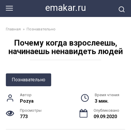
Перейти
emakar.ru
к
контенту
Главная
»
Познавательно
Почему когда взрослеешь,
начинаешь ненавидеть людей
Познавательно
Автор
Время чтения
Pozya
3 мин.
Просмотры
Опубликовано
773
09.09.2020