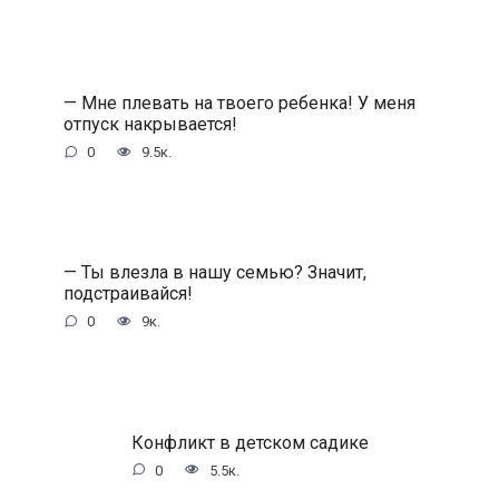
— Мне плевать на твоего ребенка! У меня
отпуск накрывается!
0
9.5к.
— Ты влезла в нашу семью? Значит,
подстраивайся!
0
9к.
Конфликт в детском садике
0
5.5к.