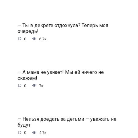
— Ты в декрете отдохнула? Теперь моя
очередь!
0
6.7к.
— А мама не узнает! Мы ей ничего не
скажем!
0
7к.
— Нельзя доедать за детьми — уважать не
будут
0
4.7к.