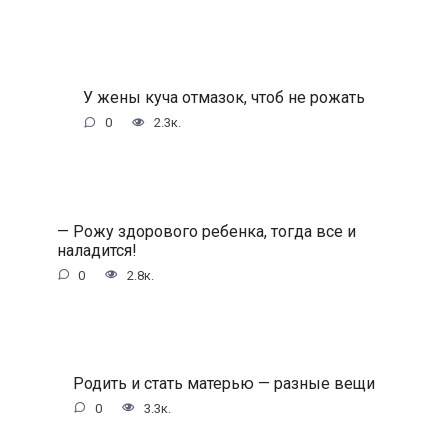
У жены куча отмазок, чтоб не рожать
0
2.3к.
— Рожу здорового ребенка, тогда все и
наладится!
0
2.8к.
Родить и стать матерью — разные вещи
0
3.3к.