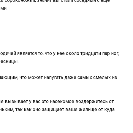
сь сороконожки, значит вы стали соседями с еще
ми.
ичей является то, что у нее около тридцати пар ног,
ресницы.
шающим, что может напугать даже самых смелых из
е вызывает у вас это насекомое воздержитесь от
еньким, так как оно защищает ваше жилище от куда