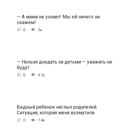
— А мама не узнает! Мы ей ничего не
скажем!
0
7к.
— Нельзя доедать за детьми — уважать не
будут
0
4.7к.
Бедный ребенок наглых родителей.
Ситуация, которая меня возмутила
0
7.4к.