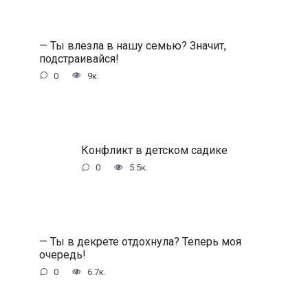
— Ты влезла в нашу семью? Значит,
подстраивайся!
0
9к.
Конфликт в детском садике
0
5.5к.
— Ты в декрете отдохнула? Теперь моя
очередь!
0
6.7к.