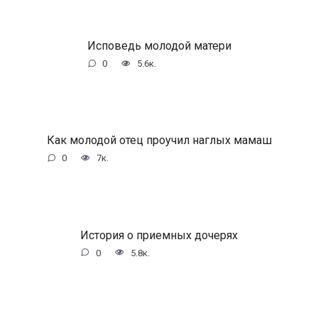
Исповедь молодой матери
0
5.6к.
Как молодой отец проучил наглых мамаш
0
7к.
История о приемных дочерях
0
5.8к.