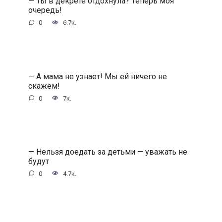
— Ты в декрете отдохнула? Теперь моя
очередь!
0
6.7к.
— А мама не узнает! Мы ей ничего не
скажем!
0
7к.
— Нельзя доедать за детьми — уважать не
будут
0
4.7к.