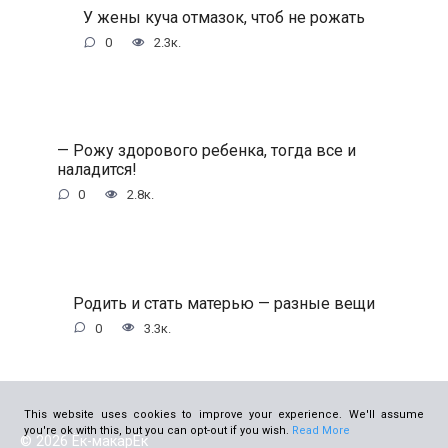
У жены куча отмазок, чтоб не рожать
0
2.3к.
— Рожу здорового ребенка, тогда все и
наладится!
0
2.8к.
Родить и стать матерью — разные вещи
0
3.3к.
This website uses cookies to improve your experience. We'll assume
you're ok with this, but you can opt-out if you wish.
Read More
© 2026 Ёк-макарЁк