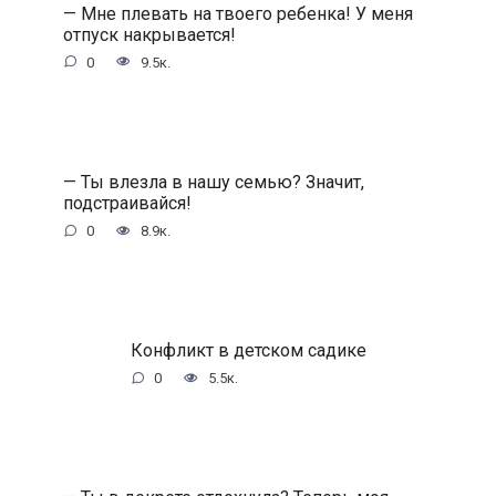
— Мне плевать на твоего ребенка! У меня
отпуск накрывается!
0
9.5к.
— Ты влезла в нашу семью? Значит,
подстраивайся!
0
8.9к.
Конфликт в детском садике
0
5.5к.