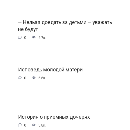
— Нельзя доедать за детьми — уважать
не будут
0
4.7к.
Исповедь молодой матери
0
5.6к.
История о приемных дочерях
0
5.8к.