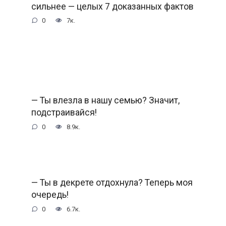
сильнее — целых 7 доказанных фактов
0
7к.
— Ты влезла в нашу семью? Значит,
подстраивайся!
0
8.9к.
— Ты в декрете отдохнула? Теперь моя
очередь!
0
6.7к.