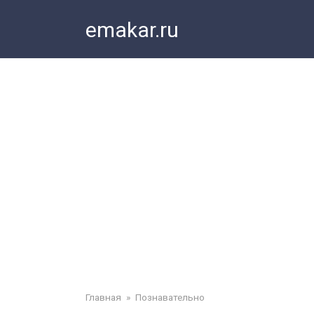
Перейти
emakar.ru
к
контенту
Главная
»
Познавательно