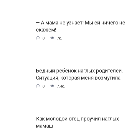
— А мама не узнает! Мы ей ничего не
скажем!
0
7к.
Бедный ребенок наглых родителей.
Ситуация, которая меня возмутила
0
7.4к.
Как молодой отец проучил наглых
мамаш