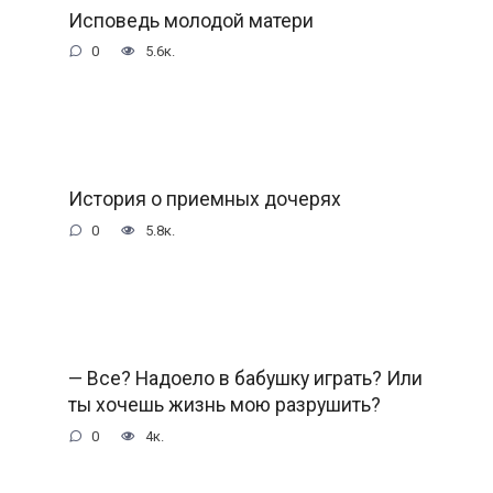
Исповедь молодой матери
0
5.6к.
История о приемных дочерях
0
5.8к.
— Все? Надоело в бабушку играть? Или
ты хочешь жизнь мою разрушить?
0
4к.