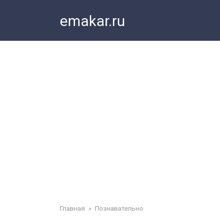
Перейти
emakar.ru
к
контенту
Главная
»
Познавательно