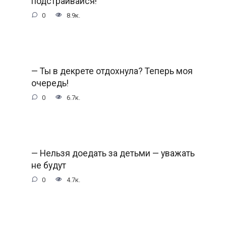
подстраивайся!
0
8.9к.
— Ты в декрете отдохнула? Теперь моя
очередь!
0
6.7к.
— Нельзя доедать за детьми — уважать
не будут
0
4.7к.