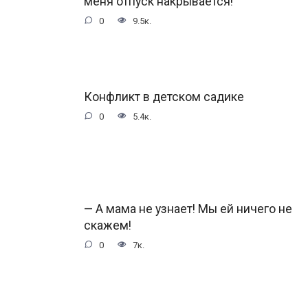
меня отпуск накрывается!
0
9.5к.
Конфликт в детском садике
0
5.4к.
— А мама не узнает! Мы ей ничего не
скажем!
0
7к.