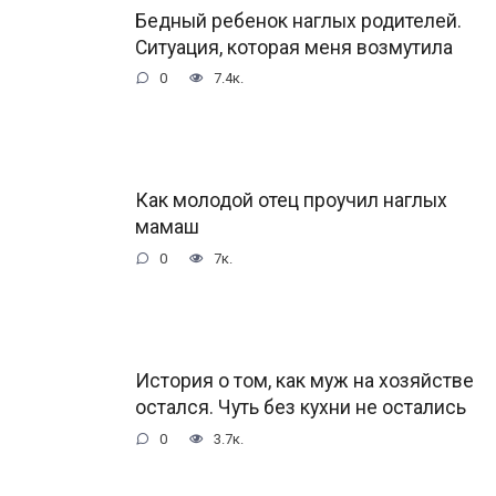
Бедный ребенок наглых родителей.
Ситуация, которая меня возмутила
0
7.4к.
Как молодой отец проучил наглых
мамаш
0
7к.
История о том, как муж на хозяйстве
остался. Чуть без кухни не остались
0
3.7к.