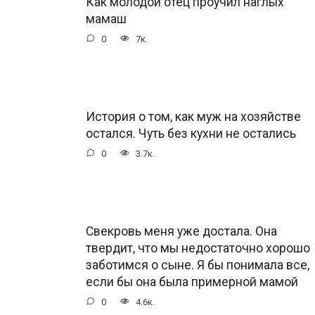
Как молодой отец проучил наглых
мамаш
0
7к.
История о том, как муж на хозяйстве
остался. Чуть без кухни не остались
0
3.7к.
Свекровь меня уже достала. Она
твердит, что мы недостаточно хорошо
заботимся о сыне. Я бы понимала все,
если бы она была примерной мамой
0
4.6к.