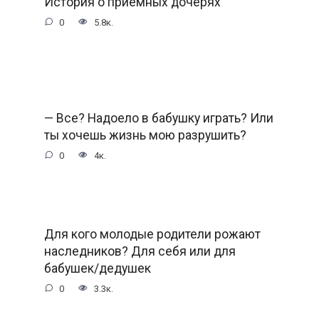
История о приемных дочерях
0
5.8к.
— Все? Надоело в бабушку играть? Или
ты хочешь жизнь мою разрушить?
0
4к.
Для кого молодые родители рожают
наследников? Для себя или для
бабушек/дедушек
0
3.3к.