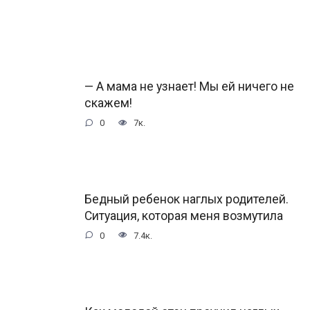
— А мама не узнает! Мы ей ничего не
скажем!
0
7к.
Бедный ребенок наглых родителей.
Ситуация, которая меня возмутила
0
7.4к.