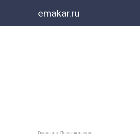
Перейти
emakar.ru
к
контенту
Главная
»
Познавательно