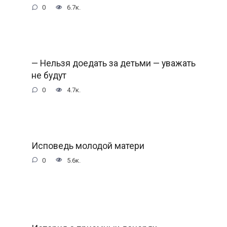
0
6.7к.
— Нельзя доедать за детьми — уважать
не будут
0
4.7к.
Исповедь молодой матери
0
5.6к.