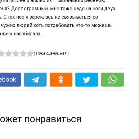
упить. Мне и жалко их – маленький ребенок,
еня? Долг огромный, мне тоже надо на ноги двух
. С тех пор я зареклась не связываться со
 чужих людей хоть потребовать что-то можешь.
 новых насобирала…
( Пока оценок нет )
ebook
ожет понравиться