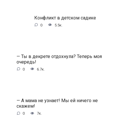
Конфликт в детском садике
0
5.5к.
— Ты в декрете отдохнула? Теперь моя
очередь!
0
6.7к.
— А мама не узнает! Мы ей ничего не
скажем!
0
7к.