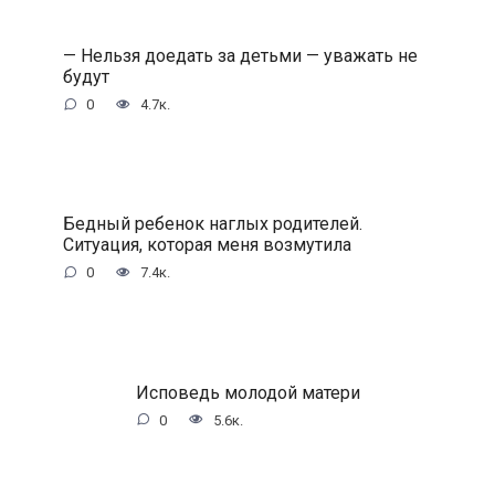
— Нельзя доедать за детьми — уважать не
будут
0
4.7к.
Бедный ребенок наглых родителей.
Ситуация, которая меня возмутила
0
7.4к.
Исповедь молодой матери
0
5.6к.