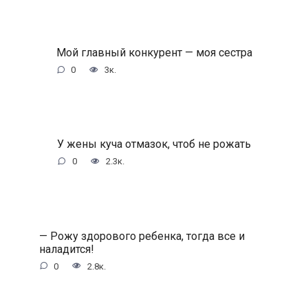
Мой главный конкурент — моя сестра
0
3к.
У жены куча отмазок, чтоб не рожать
0
2.3к.
— Рожу здорового ребенка, тогда все и
наладится!
0
2.8к.