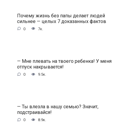
Почему жизнь без папы делает людей
сильнее — целых 7 доказанных фактов
0
7к.
— Мне плевать на твоего ребенка! У меня
отпуск накрывается!
0
9.5к.
— Ты влезла в нашу семью? Значит,
подстраивайся!
0
8.9к.