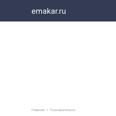
Перейти
emakar.ru
к
контенту
Главная
»
Познавательно