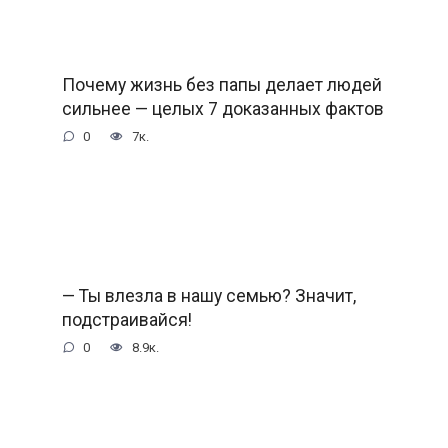
Почему жизнь без папы делает людей
сильнее — целых 7 доказанных фактов
0
7к.
— Ты влезла в нашу семью? Значит,
подстраивайся!
0
8.9к.