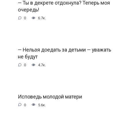
— Ты в декрете отдохнула? Теперь моя
очередь!
0
6.7к.
— Нельзя доедать за детьми — уважать
не будут
0
4.7к.
Исповедь молодой матери
0
5.6к.