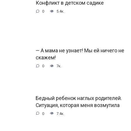
Конфликт в детском садике
0
5.4к.
— А мама не узнает! Мы ей ничего не
скажем!
0
7к.
Бедный ребенок наглых родителей.
Ситуация, которая меня возмутила
0
7.4к.