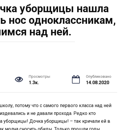
очка уборщицы нашла
ть нос одноклассникам,
имся над ней.
Просмотры
Опубликовано
1.3к.
14.08.2020
колу, потому что с самого первого класса над ней
издевались и не давали прохода. Редко кто
а уборщицы! Дочка уборщицы! – так кричали ей в
как молча сносить обиды. Только прошли годы,