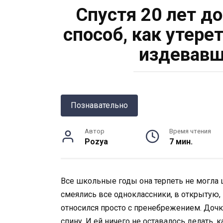
Спустя 20 лет д
способ, как утере
издевавш
Познавательно
Автор
Время чтения
Pozya
7 мин.
Все школьные годы она терпеть не могла ш
смеялись все одноклассники, в открытую, 
относился просто с пренебрежением. Дочк
спину. И ей ничего не оставалось делать, 