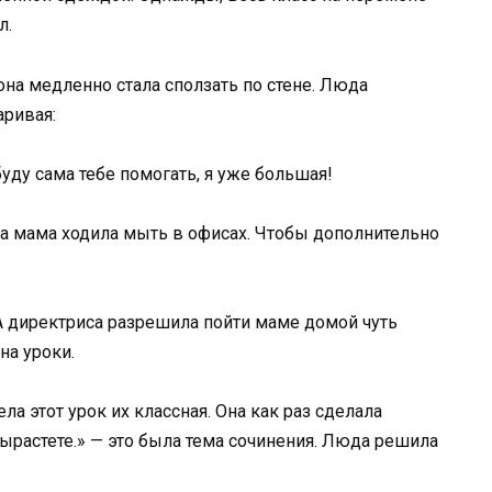
л.
 она медленно стала сползать по стене. Люда
аривая:
буду сама тебе помогать, я уже большая!
на мама ходила мыть в офисах. Чтобы дополнительно
А директриса разрешила пойти маме домой чуть
на уроки.
ла этот урок их классная. Она как раз сделала
вырастете.» — это была тема сочинения. Люда решила