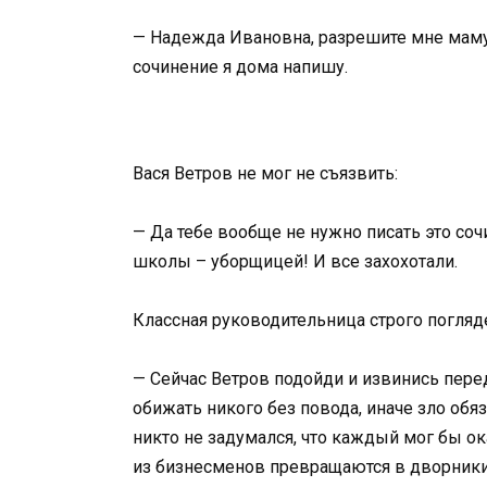
— Надежда Ивановна, разрешите мне маму 
сочинение я дома напишу.
Вася Ветров не мог не съязвить:
— Да тебе вообще не нужно писать это соч
школы – уборщицей! И все захохотали.
Классная руководительница строго погляде
— Сейчас Ветров подойди и извинись пере
обижать никого без повода, иначе зло обя
никто не задумался, что каждый мог бы ок
из бизнесменов превращаются в дворники