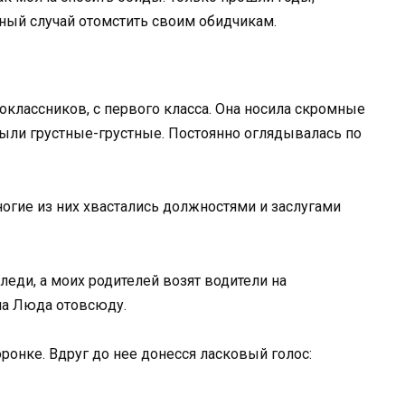
чный случай отомстить своим обидчикам.
классников, с первого класса. Она носила скромные
 были грустные-грустные. Постоянно оглядывалась по
ногие из них хвастались должностями и заслугами
леди, а моих родителей возят водители на
ла Люда отовсюду.
ронке. Вдруг до нее донесся ласковый голос: