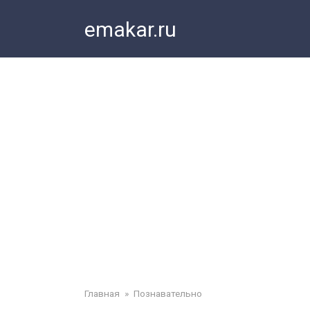
Перейти
emakar.ru
к
контенту
Главная
»
Познавательно