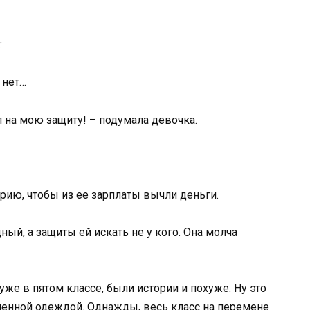
:
 нет…
л на мою защиту! – подумала девочка.
терию, чтобы из ее зарплаты вычли деньги.
ный, а защиты ей искать не у кого. Она молча
уже в пятом классе, были истории и похуже. Ну это
ошенной одеждой. Однажды, весь класс на перемене