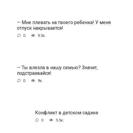
— Мне плевать на твоего ребенка! У меня
отпуск накрывается!
0
9.5к.
— Ты влезла в нашу семью? Значит,
подстраивайся!
0
9к.
Конфликт в детском садике
0
5.5к.