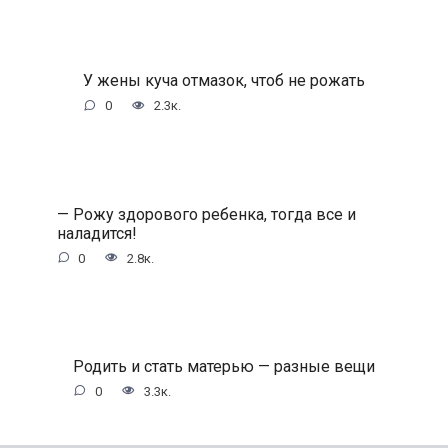
У жены куча отмазок, чтоб не рожать
0
2.3к.
— Рожу здорового ребенка, тогда все и
наладится!
0
2.8к.
Родить и стать матерью — разные вещи
0
3.3к.