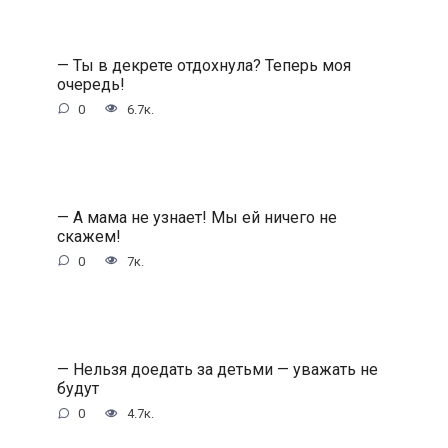
— Ты в декрете отдохнула? Теперь моя
очередь!
0
6.7к.
— А мама не узнает! Мы ей ничего не
скажем!
0
7к.
— Нельзя доедать за детьми — уважать не
будут
0
4.7к.