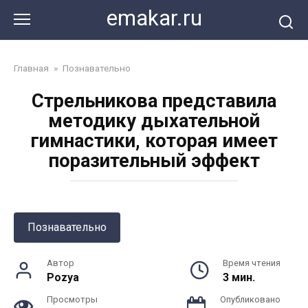
Перейти
emakar.ru
к
контенту
Главная
»
Познавательно
Стрельникова представила
методику дыхательной
гимнастики, которая имеет
поразительный эффект
Познавательно
Автор
Время чтения
Pozya
3 мин.
Просмотры
Опубликовано