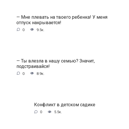
— Мне плевать на твоего ребенка! У меня
отпуск накрывается!
0
9.5к.
— Ты влезла в нашу семью? Значит,
подстраивайся!
0
8.9к.
Конфликт в детском садике
0
5.5к.