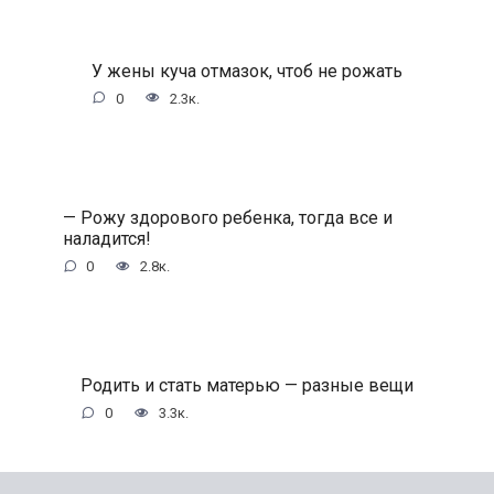
У жены куча отмазок, чтоб не рожать
0
2.3к.
— Рожу здорового ребенка, тогда все и
наладится!
0
2.8к.
Родить и стать матерью — разные вещи
0
3.3к.