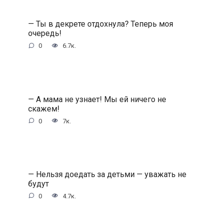
— Ты в декрете отдохнула? Теперь моя
очередь!
0
6.7к.
— А мама не узнает! Мы ей ничего не
скажем!
0
7к.
— Нельзя доедать за детьми — уважать не
будут
0
4.7к.