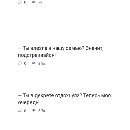
0
7к.
— Ты влезла в нашу семью? Значит,
подстраивайся!
0
8.9к.
— Ты в декрете отдохнула? Теперь моя
очередь!
0
6.7к.