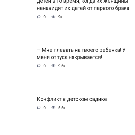
детей в то время, когда их женщины
ненавидят их детей от первого брака
0
9к.
— Мне плевать на твоего ребенка! У
меня отпуск накрывается!
0
9.5к.
Конфликт в детском садике
0
5.5к.