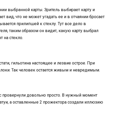
вании выбранной карты. Зритель выбирает карту и
ет вид, что не может угадать ее и в отчаянии бросает
зывается прилипшей к стеклу. Тут все дело в
ителя, таким образом он видит, какую карту выбрал
т на стекло.
стати, гильотина настоящее и лезвие острое. При
блоки. Так человек остается живым и невредимым.
ус провернули довольно просто. В нужный момент
атуи, а оставленные 2 прожектора создали иллюзию