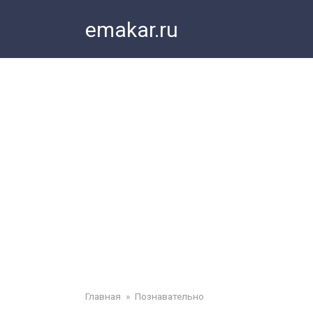
Перейти
emakar.ru
к
контенту
Главная
»
Познавательно