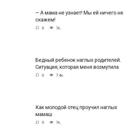
— А мама не узнает! Мы ей ничего не
скажем!
0
7к.
Бедный ребенок наглых родителей.
Ситуация, которая меня возмутила
0
7.4к.
Как молодой отец проучил наглых
мамаш
0
7к.