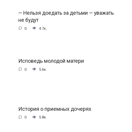
— Нельзя доедать за детьми — уважать
не будут
0
4.7к.
Исповедь молодой матери
0
5.6к.
История о приемных дочерях
0
5.8к.