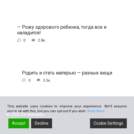
— Рожу здорового ребенка, тогда все и
наладится!
0
2.8к.
Родить и стать матерью — разные вещи
0
3.3к.
This website uses cookies to improve your experience. We'll assume
you're ok with this, but you can opt-out if you wish.
Read More
© 2026 Ёк-макарЁк
Accept
Decline
Cookie Settings