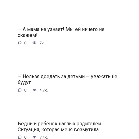
— А мама не узнает! Мы ей ничего не
скажем!
0
7к.
— Нельзя доедать за детьми — уважать не
будут
0
4.7к.
Бедный ребенок наглых родителей.
Ситуация, которая меня возмутила
0
7.4к.