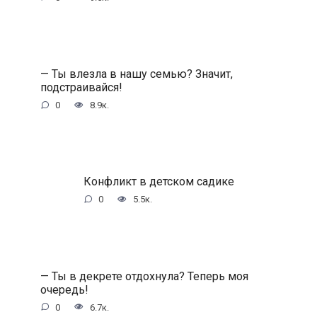
— Ты влезла в нашу семью? Значит,
подстраивайся!
0
8.9к.
Конфликт в детском садике
0
5.5к.
— Ты в декрете отдохнула? Теперь моя
очередь!
0
6.7к.