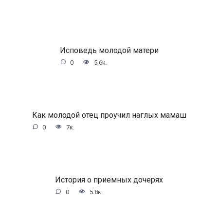
Исповедь молодой матери
0
5.6к.
Как молодой отец проучил наглых мамаш
0
7к.
История о приемных дочерях
0
5.8к.