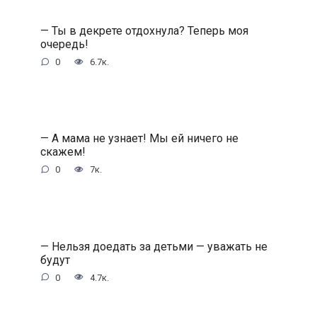
— Ты в декрете отдохнула? Теперь моя
очередь!
0
6.7к.
— А мама не узнает! Мы ей ничего не
скажем!
0
7к.
— Нельзя доедать за детьми — уважать не
будут
0
4.7к.