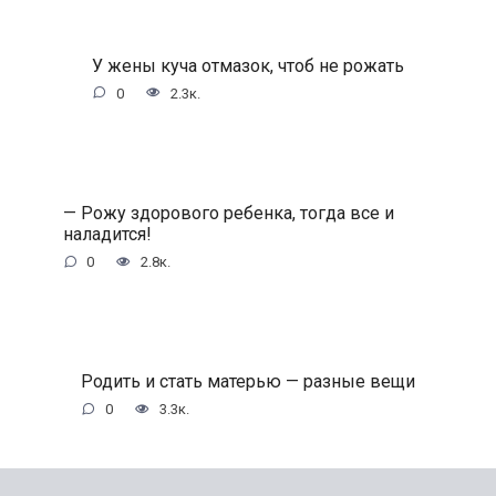
У жены куча отмазок, чтоб не рожать
0
2.3к.
— Рожу здорового ребенка, тогда все и
наладится!
0
2.8к.
Родить и стать матерью — разные вещи
0
3.3к.