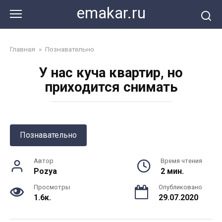
Перейти
emakar.ru
к
контенту
Главная
»
Познавательно
У нас куча квартир, но
приходится снимать
Познавательно
Автор
Время чтения
Pozya
2 мин.
Просмотры
Опубликовано
1.6к.
29.07.2020