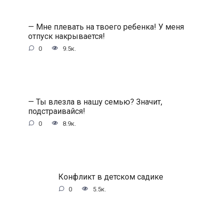
— Мне плевать на твоего ребенка! У меня
отпуск накрывается!
0
9.5к.
— Ты влезла в нашу семью? Значит,
подстраивайся!
0
8.9к.
Конфликт в детском садике
0
5.5к.