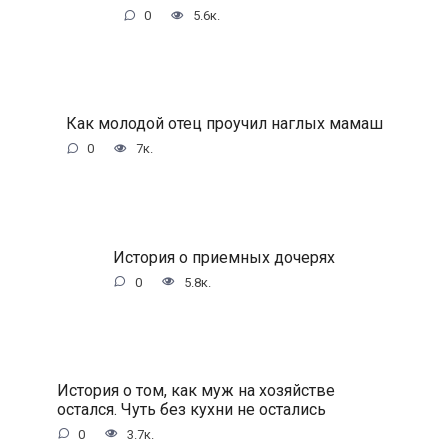
0
5.6к.
Как молодой отец проучил наглых мамаш
0
7к.
История о приемных дочерях
0
5.8к.
История о том, как муж на хозяйстве
остался. Чуть без кухни не остались
0
3.7к.