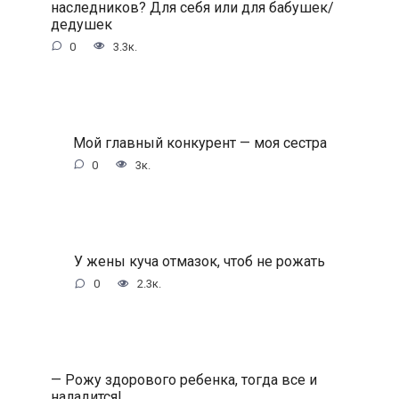
наследников? Для себя или для бабушек/
дедушек
0
3.3к.
Мой главный конкурент — моя сестра
0
3к.
У жены куча отмазок, чтоб не рожать
0
2.3к.
— Рожу здорового ребенка, тогда все и
наладится!