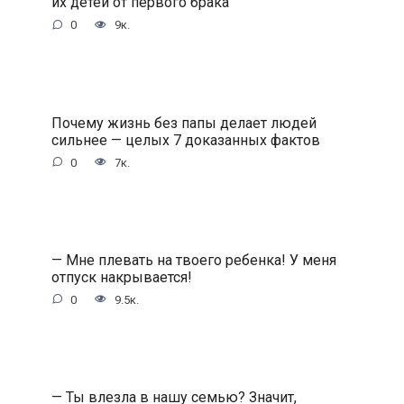
их детей от первого брака
0
9к.
Почему жизнь без папы делает людей
сильнее — целых 7 доказанных фактов
0
7к.
— Мне плевать на твоего ребенка! У меня
отпуск накрывается!
0
9.5к.
— Ты влезла в нашу семью? Значит,