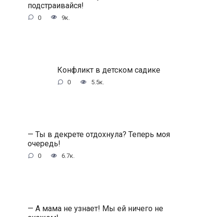
подстраивайся!
0
9к.
Конфликт в детском садике
0
5.5к.
— Ты в декрете отдохнула? Теперь моя
очередь!
0
6.7к.
— А мама не узнает! Мы ей ничего не