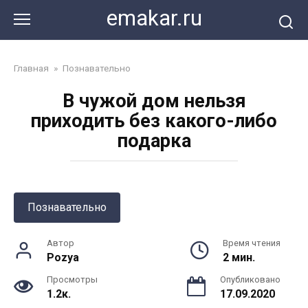
Перейти
emakar.ru
к
контенту
Главная
»
Познавательно
В чужой дом нельзя
приходить без какого-либо
подарка
Познавательно
Автор
Время чтения
Pozya
2 мин.
Просмотры
Опубликовано
1.2к.
17.09.2020