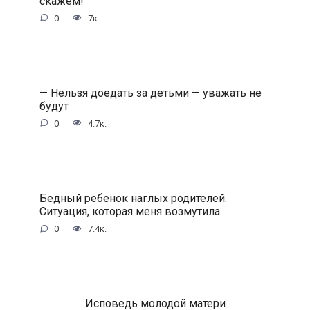
скажем!
0
7к.
— Нельзя доедать за детьми — уважать не
будут
0
4.7к.
Бедный ребенок наглых родителей.
Ситуация, которая меня возмутила
0
7.4к.
Исповедь молодой матери